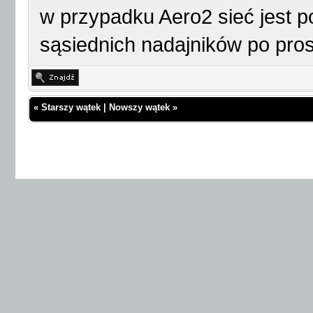
w przypadku Aero2 sieć jest p
sąsiednich nadajników po pros
«
Starszy wątek
|
Nowszy wątek
»
Wątek:
Aero2 - Problem z Kruger&Matz Eagle 975.
Lenovo Tab2 A10-30L problem z udostępnianiem internetu
Colorovo Citytab 10 3G i Aero2