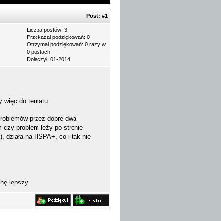
Post:
#1
Liczba postów: 3
Przekazał podziękowań: 0
Otrzymał podziękowań: 0 razy w
0 postach
Dołączył: 01-2014
my więc do tematu
 problemów przez dobre dwa
m czy problem leży po stronie
), działa na HSPA+, co i tak nie
chę lepszy