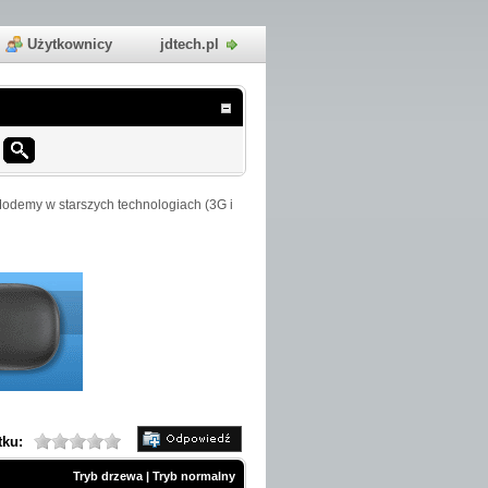
Użytkownicy
jdtech.pl
odemy w starszych technologiach (3G i
tku:
Tryb drzewa
|
Tryb normalny