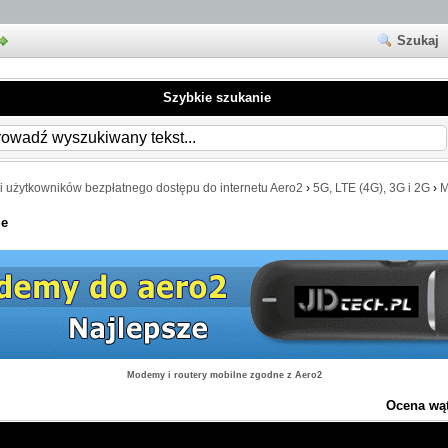
Szukaj
Szybkie szukanie
i użytkowników bezpłatnego dostępu do internetu Aero2
›
5G, LTE (4G), 3G i 2G
›
M
ie
Modemy i routery mobilne zgodne z Aero2
Ocena wą