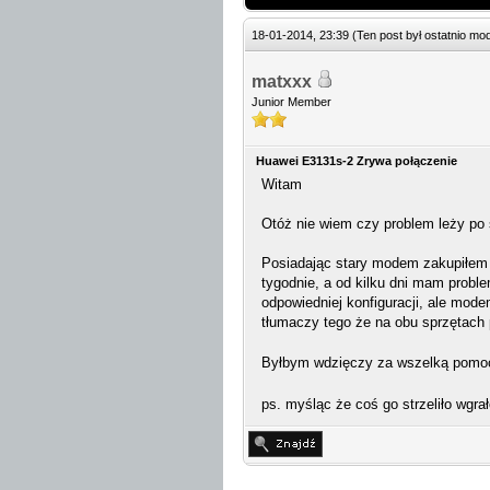
18-01-2014, 23:39
(Ten post był ostatnio m
matxxx
Junior Member
Huawei E3131s-2 Zrywa połączenie
Witam
Otóż nie wiem czy problem leży po 
Posiadając stary modem zakupiłem 
tygodnie, a od kilku dni mam proble
odpowiedniej konfiguracji, ale modem
tłumaczy tego że na obu sprzętach p
Byłbym wdzięczy za wszelką pom
ps. myśląc że coś go strzeliło wgra