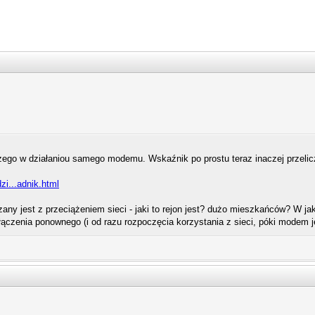
ego w działaniou samego modemu. Wskaźnik po prostu teraz inaczej przelicz
dzi...adnik.html
any jest z przeciążeniem sieci - jaki to rejon jest? dużo mieszkańców? W ja
połączenia ponownego (i od razu rozpoczęcia korzystania z sieci, póki modem 