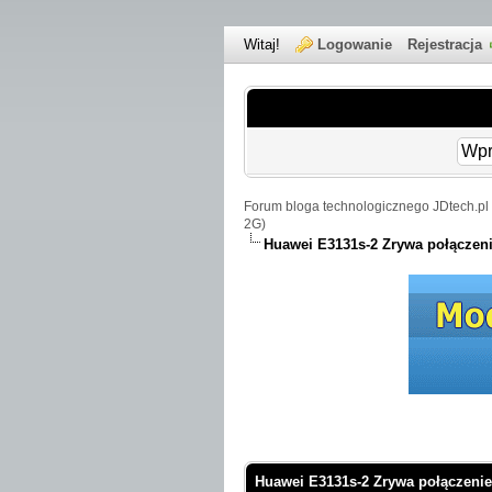
Witaj!
Logowanie
Rejestracja
Forum bloga technologicznego JDtech.pl 
2G)
Huawei E3131s-2 Zrywa połączen
 Średnio
Huawei E3131s-2 Zrywa połączenie