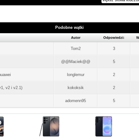
Podobne wątki
Autor
Odpowiedzi:
W
Tom2
3
@@Maciek@@
5
huawei
longlemur
2
1, v2 i v2.1)
kokoksik
2
adomenn95
5