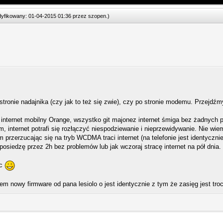
odyfikowany: 01-04-2015 01:36 przez
szopen
.
)
stronie nadajnika (czy jak to też się zwie), czy po stronie modemu. Przejdź
internet mobilny Orange, wszystko git majonez internet śmiga bez żadnych
m, internet potrafi się rozłączyć niespodziewanie i nieprzewidywanie. Nie wie
 przerzucając się na tryb WCDMA traci internet (na telefonie jest identycznie
osiedzę przez 2h bez problemów lub jak wczoraj stracę internet na pół dnia.
oc
łem nowy firmware od pana lesiolo o jest identycznie z tym że zasięg jest tro