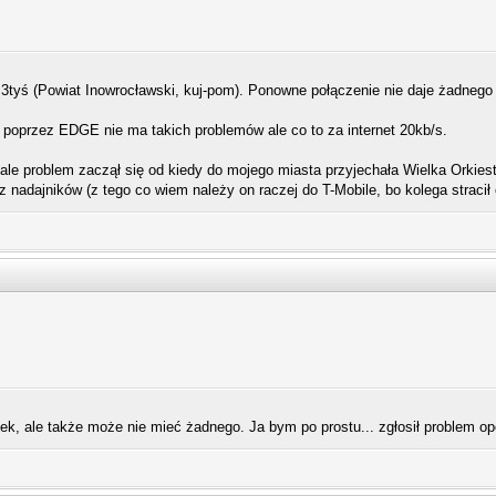
z 3tyś (Powiat Inowrocławski, kuj-pom). Ponowne połączenie nie daje żadnego 
 poprzez EDGE nie ma takich problemów ale co to za internet 20kb/s.
le problem zaczął się od kiedy do mojego miasta przyjechała Wielka Orkiestr
z nadajników (z tego co wiem należy on raczej do T-Mobile, bo kolega stracił c
k, ale także może nie mieć żadnego. Ja bym po prostu... zgłosił problem op