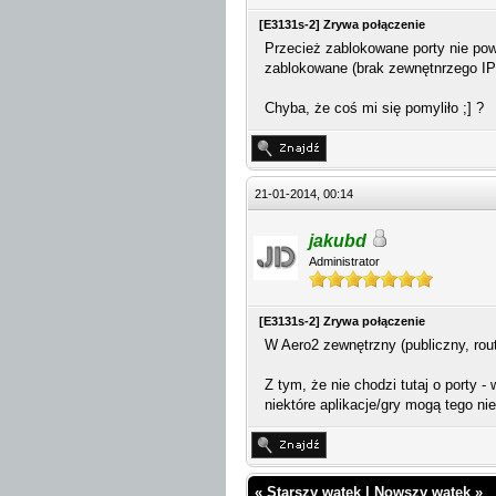
[E3131s-2] Zrywa połączenie
Przecież zablokowane porty nie pow
zablokowane (brak zewnętnrzego IP
Chyba, że coś mi się pomyliło ;] ?
21-01-2014, 00:14
jakubd
Administrator
[E3131s-2] Zrywa połączenie
W Aero2 zewnętrzny (publiczny, rout
Z tym, że nie chodzi tutaj o porty 
niektóre aplikacje/gry mogą tego nie
«
Starszy wątek
|
Nowszy wątek
»