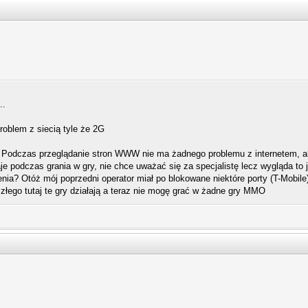
..
roblem z siecią tyle że 2G
Podczas przeglądanie stron WWW nie ma żadnego problemu z internetem, ale
e podczas grania w gry, nie chce uważać się za specjalistę lecz wygląda to 
enia? Otóż mój poprzedni operator miał po blokowane niektóre porty (T-Mobile
złego tutaj te gry działają a teraz nie mogę grać w żadne gry MMO