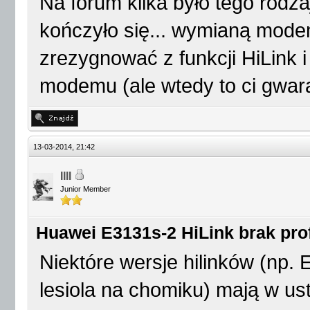
Na forum kilka było tego rodz
kończyło się... wymianą mod
zrezygnować z funkcji HiLink 
modemu (ale wtedy to ci gwaran
13-03-2014, 21:42
IIII
Junior Member
Huawei E3131s-2 HiLink brak prof
Niektóre wersje hilinków (np.
lesiola na chomiku) mają w us