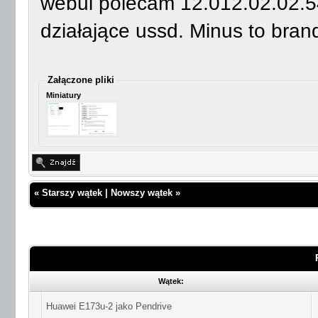
webui polecam 12.012.02.02.5
działające ussd. Minus to brand
Załączone pliki
Miniatury
«
Starszy wątek
|
Nowszy wątek
»
Wątek:
Huawei E173u-2 jako Pendrive