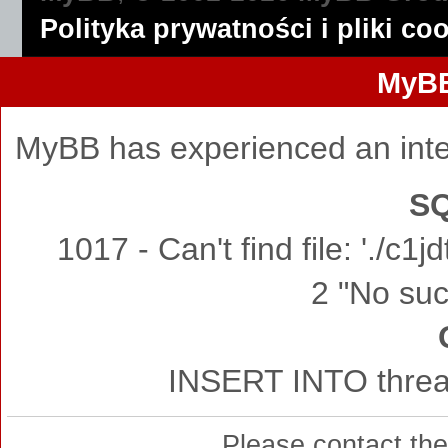
Polityka prywatności i pliki co
MyBB
MyBB has experienced an inte
SQ
1017 - Can't find file: './c
2 "No such
INSERT INTO thread
Please contact th