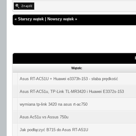
«
Starszy wątek
|
Nowszy wątek
»
Wątek:
Asus RT-AC51U + Huawei e3373h-153 - słaba prędkość
Asus RT-AC51u, TP-Link TL-MR3420 i Huawei E3372s-153
wymiana tp-link 3420 na asus rt-ac750
Asus Ac51u vs Assus 750u
Jak podłączyć B715 do Asus RT-A51U