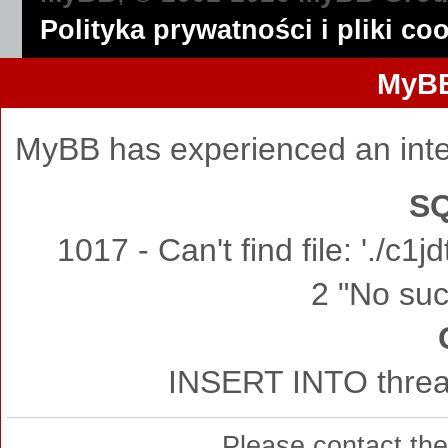
Polityka prywatności i pliki co
MyBB
MyBB has experienced an inte
SQ
1017 - Can't find file: './c
2 "No such
INSERT INTO thread
Please contact th