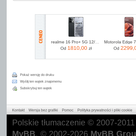
realme 16 Pro+ 5G 12/512GB Szary
1810,00
2299,
Od
zł
Od
Pokaż wersję do druku
Wyślij ten wątek znajomemu
Subskrybuj ten wątek
Kontakt
Wersja bez grafiki
Pomoc
Polityka prywatności i pliki cookie
Polskie tłumaczenie © 2007-201
MyBB
, © 2002-2026
MyBB Gro