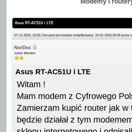
Modemy i router
Asus RT-AC51U i LTE
07-12-2015, 23:05
(Ten post był ostatnio modyfikowany: 10-01-2016 00:45 przez
NorDez
Junior Member
Asus RT-AC51U i LTE
Witam !
Mam modem z Cyfrowego Pols
Zamierzam kupić router jak 
będzie działał z tym modemem
sklepu internetowego i odpisa