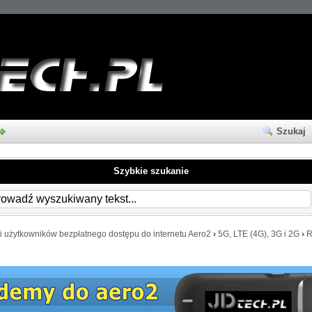
Szukaj
Szybkie szukanie
i użytkowników bezpłatnego dostępu do internetu Aero2
›
5G, LTE (4G), 3G i 2G
›
R