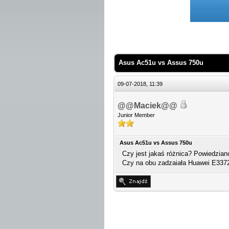
 Średnio
Asus Ac51u vs Assus 750u
09-07-2018, 11:39
@@Maciek@@
Junior Member
Asus Ac51u vs Assus 750u
Czy jest jakaś różnica? Powiedziano 
Czy na obu zadzaiała Huawei E337