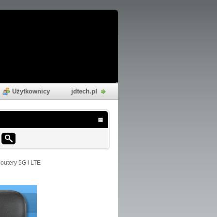
Użytkownicy
jdtech.pl
outery 5G i LTE