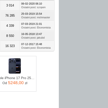
06-02-2020 06:10
3 014
Ostatni post
:
szopen
25-03-2019 15:54
76 285
Ostatni post
:
mshmaster
07-03-2019 21:01
4 339
Ostatni post
:
Ekonomista
16-05-2018 13:47
8 550
Ostatni post
:
jakubd
07-12-2017 15:48
16 323
Ostatni post
:
Ekonomista
Apple iPhone 17 Pro 256GB Głębinowy błękit
5248,00
Od
zł