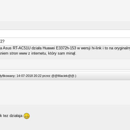
72?
 Asus RT-AC51U działa Huawei E3372h-153 w wersji hi-link i to na oryginaln
iem stron www z internetu, który sam minął.
odyfikowany: 14-07-2018 20:22 przez
@@Maciek@@
.
)
k tez działaja