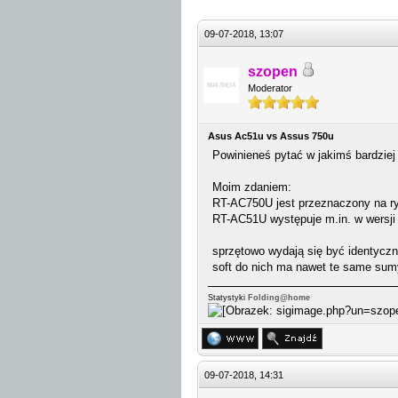
09-07-2018, 13:07
szopen
Moderator
Asus Ac51u vs Assus 750u
Powinieneś pytać w jakimś bardziej 
Moim zdaniem:
RT-AC750U jest przeznaczony na ry
RT-AC51U występuje m.in. w wersji
sprzętowo wydają się być identyczn
soft do nich ma nawet te same sumy
Statystyki
Folding@home
09-07-2018, 14:31