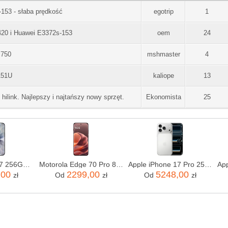
53 - słaba prędkość
egotrip
1
20 i Huawei E3372s-153
oem
24
c750
mshmaster
4
A51U
kaliope
13
link. Najlepszy i najtańszy nowy sprzęt.
Ekonomista
25
Apple iPhone 17 256GB Czarny
Motorola Edge 70 Pro 8/256GB Bordowy
Apple iPhone 17 Pro 256GB Srebrny
,00
2299,00
5248,00
zł
Od
zł
Od
zł