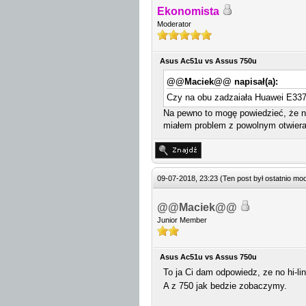
Ekonomista
Moderator
Asus Ac51u vs Assus 750u
@@Maciek@@ napisał(a):
Czy na obu zadzaiała Huawei E33
Na pewno to mogę powiedzieć, że na
miałem problem z powolnym otwieran
09-07-2018, 23:23
(Ten post był ostatnio m
@@Maciek@@
Junior Member
Asus Ac51u vs Assus 750u
To ja Ci dam odpowiedz, ze no hi-lin
A z 750 jak bedzie zobaczymy.