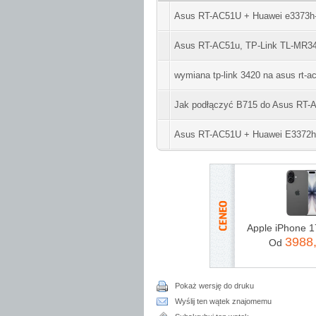
Asus RT-AC51U + Huawei e3373h-1
Asus RT-AC51u, TP-Link TL-MR34
wymiana tp-link 3420 na asus rt-a
Jak podłączyć B715 do Asus RT-
Asus RT-AC51U + Huawei E3372h hi
3988
Od
Pokaż wersję do druku
Wyślij ten wątek znajomemu