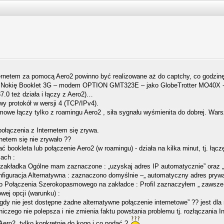
rnetem za pomocą Aero2 powinno być realizowane aż do captchy, co godzinę, t
Nokię Booklet 3G – modem OPTION GMT323E – jako GlobeTrotter MO40X - s
37.0 też działa i łączy z Aero2)…
y protokół w wersji 4 (TCP/IPv4).
we łączy tylko z roamingu Aero2 , siła sygnału wyśmienita do dobrej. Wars
połączenia z Internetem się zrywa.
netem się nie zrywało ??
bookleta lub połączenie Aero2 (w roamingu) - działa na kilka minut, tj. łąc
iach :
 zakładka Ogólne mam zaznaczone : „uzyskaj adres IP automatycznie” oraz 
nfiguracja Alternatywna : zaznaczono domyślnie –„ automatyczny adres prywa
Połączenia Szerokopasmowego na zakładce : Profil zaznaczyłem „ zawsze ł
wej opcji (warunku) :
gdy nie jest dostępne żadne alternatywne połączenie internetowe” ?? jest dla m
iczego nie polepsza i nie zmienia faktu powstania problemu tj. rozłączania 
ero2, tylko konkretnie do kogo i co podać ?