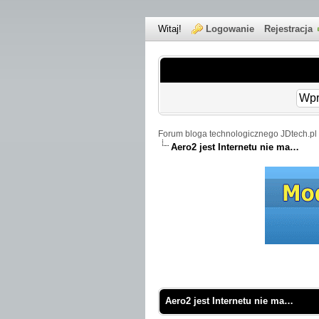
Witaj!
Logowanie
Rejestracja
Forum bloga technologicznego JDtech.pl 
Aero2 jest Internetu nie ma…
 Średnio
Aero2 jest Internetu nie ma…