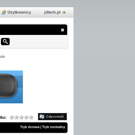
Użytkownicy
jdtech.pl
ałe
tku:
Tryb drzewa
|
Tryb normalny