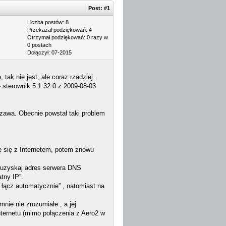
Post:
#1
Liczba postów: 8
Przekazał podziękowań: 4
Otrzymał podziękowań: 0 razy w
0 postach
Dołączył: 07-2015
ak nie jest, ale coraz rzadziej.
terownik 5.1.32.0 z 2009-08-03
zawa. Obecnie powstał taki problem
zę się z Internetem, potem znowu
„uzyskaj adres serwera DNS
tny IP”.
ącz automatycznie” , natomiast na
nie nie zrozumiałe , a jej
Internetu (mimo połączenia z Aero2 w