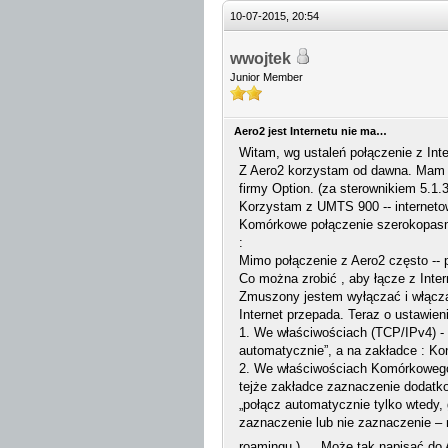
10-07-2015, 20:54
wwojtek
Junior Member
Aero2 jest Internetu nie ma…
Witam, wg ustaleń połączenie z Inte
Z Aero2 korzystam od dawna. Mam 
firmy Option. (za sterownikiem 5.1.
Korzystam z UMTS 900 -- internetow
Komórkowe połączenie szerokopasmo
:
Mimo połączenie z Aero2 często -- 
Co można zrobić , aby łącze z Inter
Zmuszony jestem wyłączać i włączać 
Internet przepada. Teraz o ustawien
1. We właściwościach (TCP/IPv4) -
automatycznie”, a na zakładce : Ko
2. We właściwościach Komórkowego 
tejże zakładce zaznaczenie dodatko
„połącz automatycznie tylko wtedy, 
zaznaczenie lub nie zaznaczenie – n
roamingu )…. Może tak napisać do A