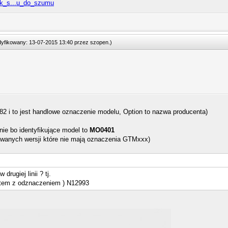
nek_s...u_do_szumu
odyfikowany: 13-07-2015 13:40 przez
szopen
.
)
2 i to jest handlowe oznaczenie modelu, Option to nazwa producenta)
ie bo identyfikujące model to
MO0401
owanych wersji które nie mają oznaczenia GTMxxx)
rugiej linii ? tj.
ątem z odznaczeniem ) N12993