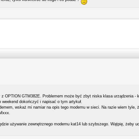
y z OPTION GTM382E. Problemem może być zbyt niska klasa urządzenia - k
en weekend dokończyć i napisać o tym artykuł.
modemem, wskaż mi namiar na opis tego modemu w sieci. Na razie wiem tyle
Mxxx.
dzie używanie zewnętrznego modemu kat14 lub szybszego. Wątpię, żeby u