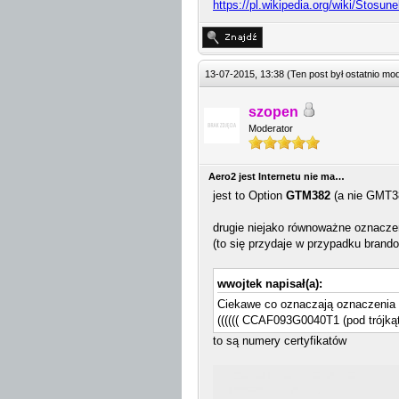
https://pl.wikipedia.org/wiki/Stosu
13-07-2015, 13:38
(Ten post był ostatnio m
szopen
Moderator
Aero2 jest Internetu nie ma…
jest to Option
GTM382
(a nie GMT38
drugie niejako równoważne oznaczen
(to się przydaje w przypadku brand
wwojtek napisał(a):
Ciekawe co oznaczają oznaczenia w d
(((((( CCAF093G0040T1 (pod trójk
to są numery certyfikatów