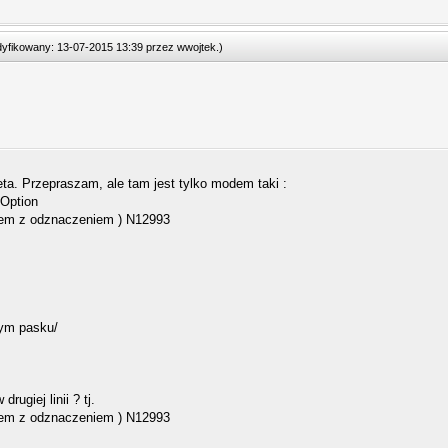
odyfikowany: 13-07-2015 13:39 przez
wwojtek
.
)
eta. Przepraszam, ale tam jest tylko modem taki :
 Option
tem z odznaczeniem ) N12993
nym pasku/
ugiej linii ? tj.
tem z odznaczeniem ) N12993