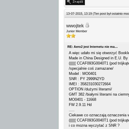
13-07-2015, 13:19
(Ten post był ostatnio m
wwojtek
Junior Member
RE: Aero2 jest Internetu nie ma…
A więc udało mi się otworzyć Bookl
Made in China Designed in E.U. By
(((((( CCAF093G0040T1 (pod trójką
/specjalnie coś zamazane/
Model : MO0401
SNR : PY 2999N2YD
IMEI : 358231030272664
OPTION /dużymi literami/
GMT 382 /białymi literami na ciem
MO0401 - 11668
FW 2.9.11 Hd
.....
Ciekawe co oznaczają oznaczenia w dr
(((((( CCAF093G0040T1 (pod trójką
i co mozna wyczytać z SNR ?