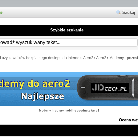
Szukaj
Szybkie szukanie
i użytkowników bezpłatnego dostępu do internetu Aero2
›
Aero2
›
Modemy - pozost
Modemy i routery mobilne zgodne z Aero2
Ocena wą