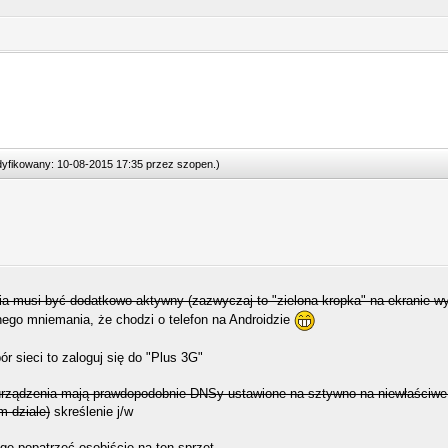
odyfikowany: 10-08-2015 17:35 przez
szopen
.
)
enia musi być dodatkowo aktywny (zazwyczaj to "zielona kropka" na ekranie wy
nego mniemania, że chodzi o telefon na Androidzie
ór sieci to zaloguj się do "Plus 3G"
e urządzenia mają prawdopodobnie DNSy ustawione na sztywno na niewłaściwe
m dziale)
skreślenie j/w
ę popatrzeć osobiście na ten sprzęt