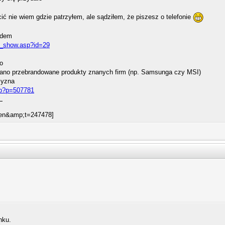
ć nie wiem gdzie patrzyłem, ale sądziłem, że piszesz o telefonie
odem
ct_show.asp?id=29
*o
ano przebrandowane produkty znanych firm (np. Samsunga czy MSI)
zyzna
php?p=507781
nku.