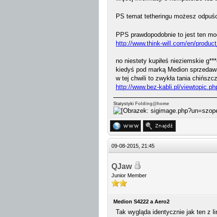
PS temat tetheringu możesz odpuści
PPS prawdopodobnie to jest ten m
http://www.think-will.com/en/produ
no niestety kupiłeś nieziemskie g**
kiedyś pod marką Medion sprzedaw
w tej chwili to zwykła tania chińszc
http://www.bez-kabli.pl/viewtopic.
Statystyki
Folding@home
09-08-2015, 21:45
QJaw
Junior Member
Medion S4222 a Aero2
Tak wygląda identycznie jak ten z li