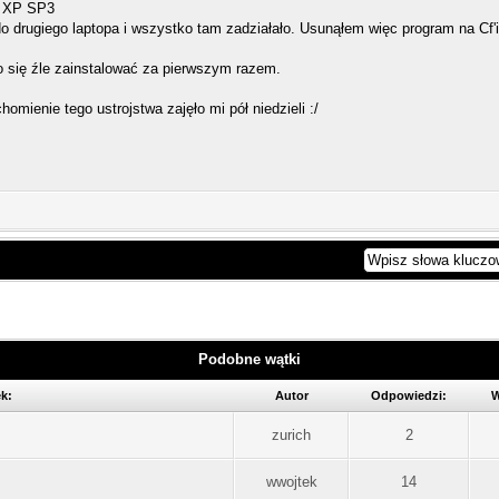
s XP SP3
 drugiego laptopa i wszystko tam zadziałało. Usunąłem więc program na Cf'i
o się źle zainstalować za pierwszym razem.
omienie tego ustrojstwa zajęło mi pół niedzieli :/
Podobne wątki
k:
Autor
Odpowiedzi:
W
zurich
2
wwojtek
14