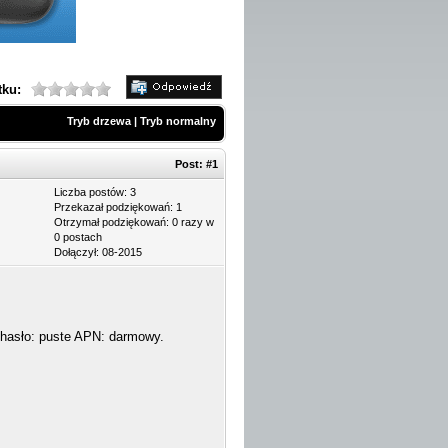
tku:
Tryb drzewa
|
Tryb normalny
Post:
#1
Liczba postów: 3
Przekazał podziękowań: 1
Otrzymał podziękowań: 0 razy w
0 postach
Dołączył: 08-2015
 hasło: puste APN: darmowy.