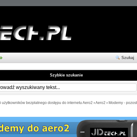
Szukaj
Szybkie szukanie
i użytkowników bezpłatnego dostępu do internetu Aero2
›
Aero2
›
Modemy - pozost