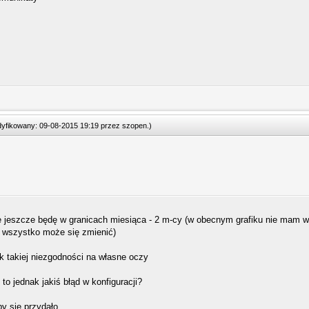
odyfikowany: 09-08-2015 19:19 przez
szopen
.
)
jeszcze będę w granicach miesiąca - 2 m-cy (w obecnym grafiku nie mam w
e wszystko może się zmienić)
ek takiej niezgodności na własne oczy
to jednak jakiś błąd w konfiguracji?
by się przydało