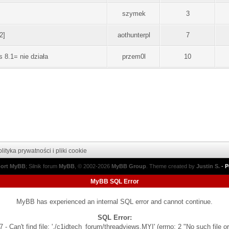
szymek
3
2]
aothunterpl
7
 8.1= nie działa
przem0l
10
lityka prywatności i pliki cookie
port MyBB
; Silnik forum
MyBB
, © 2002-2026
MyBB Group
.
Theme created by
Justin S.
-
P
MyBB SQL Error
MyBB has experienced an internal SQL error and cannot continue.
SQL Error:
 - Can't find file: './c1jdtech_forum/threadviews.MYI' (errno: 2 "No such file or