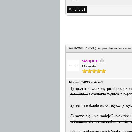
09-08-2015, 17:23
(Ten post był ostatnio m
szopen
Moderator
Medion S4222 a Aero2
1) ręcznie utworzony profil połącz
dla Aero2)
skreślenie wynika z błęd
2) jeśli nie działa automatyczny wyb
3) może się i nie nadaje? (niektór
tetheringu ale nie pamiętam w który
jak jesteś/bywasz we Wrocku to mog