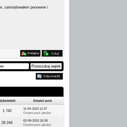
e, zainstalowałem ponownie i
yświetleń:
Ostatni post
11-04-2023 11:47
1 742
Ostatni post
:
jakubd
02-09-2015 16:28
29 244
Ostatni post
:
jakubd