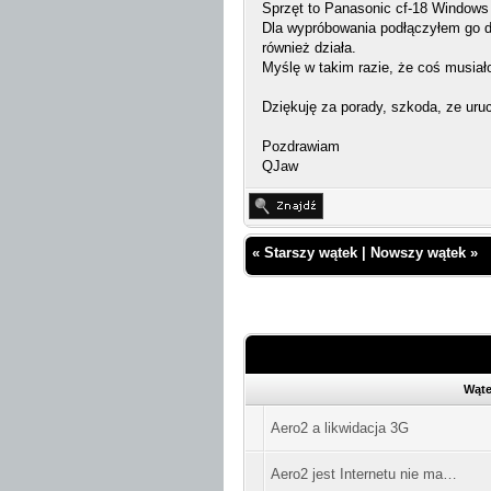
Sprzęt to Panasonic cf-18 Window
Dla wypróbowania podłączyłem go do
również działa.
Myślę w takim razie, że coś musiał
Dziękuję za porady, szkoda, ze uruch
Pozdrawiam
QJaw
«
Starszy wątek
|
Nowszy wątek
»
Wąte
Aero2 a likwidacja 3G
Aero2 jest Internetu nie ma…