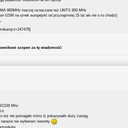
CDMA 900MHz inaczej oznaczane też UMTS 900 MHz
 GSM na rynek europejski od przynajmniej 15 lat ale nie o to chodzi)
kownikowi szopen za tę wiadomość:
00/2100 Mhz
ącz.
to też nie pomagało mimo iż pokazywało duży zasięg.
 narazie nie wybieram niestety
omunikaty