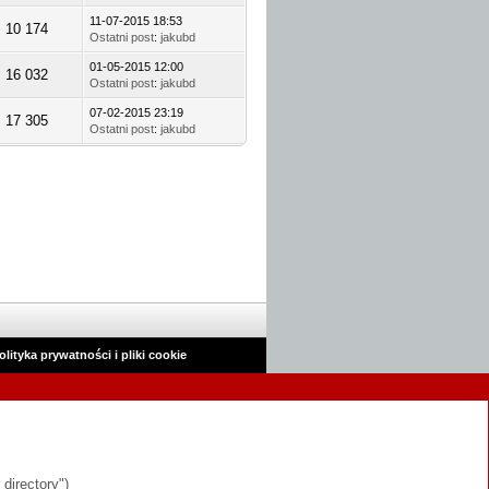
11-07-2015 18:53
10 174
Ostatni post
:
jakubd
01-05-2015 12:00
16 032
Ostatni post
:
jakubd
07-02-2015 23:19
17 305
Ostatni post
:
jakubd
olityka prywatności i pliki cookie
 directory")