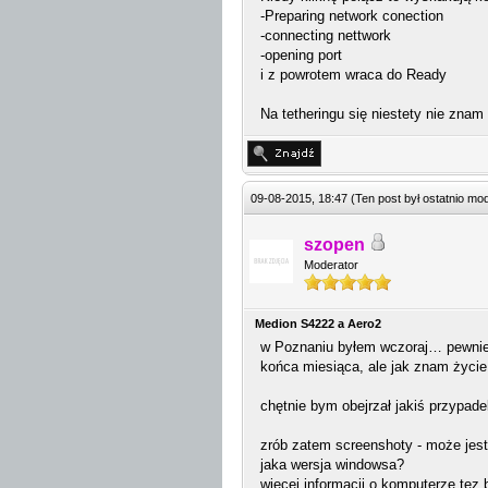
-Preparing network conection
-connecting nettwork
-opening port
i z powrotem wraca do Ready
Na tetheringu się niestety nie znam
09-08-2015, 18:47
(Ten post był ostatnio m
szopen
Moderator
Medion S4222 a Aero2
w Poznaniu byłem wczoraj… pewnie 
końca miesiąca, ale jak znam życi
chętnie bym obejrzał jakiś przypad
zrób zatem screenshoty - może jest 
jaka wersja windowsa?
więcej informacji o komputerze tez 