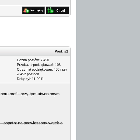
Post:
#2
Liczba postów: 7 450
Przekazał podziękowań: 106
Otrzymał podziękowań: 458 razy
w 452 postach
Dołączył: 11-2011
boru profili przy tym utworzonym
 - popatrz na podwieszony wątek o