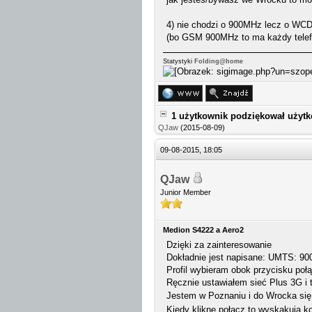
4) nie chodzi o 900MHz lecz o W
(bo GSM 900MHz to ma każdy telefon
Statystyki
Folding@home
1 użytkownik podziękował użyt
QJaw
(2015-08-09)
09-08-2015, 18:05
QJaw
Junior Member
Medion S4222 a Aero2
Dzięki za zainteresowanie
Dokładnie jest napisane: UMTS: 9
Profil wybieram obok przycisku poł
Ręcznie ustawiałem sieć Plus 3G i 
Jestem w Poznaniu i do Wrocka się
Kiedy kliknę połącz to wyskakują k