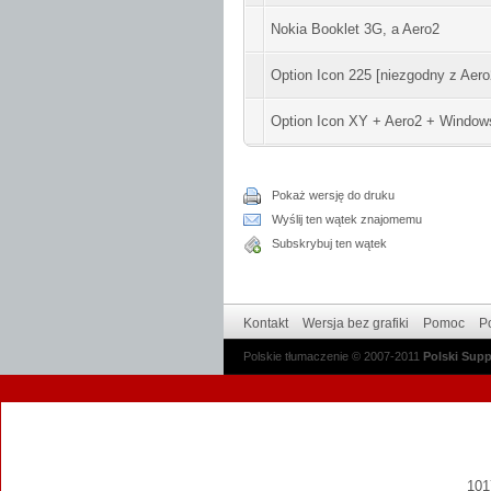
Nokia Booklet 3G, a Aero2
Option Icon 225 [niezgodny z Aero
Option Icon XY + Aero2 + Windows
Pokaż wersję do druku
Wyślij ten wątek znajomemu
Subskrybuj ten wątek
Kontakt
Wersja bez grafiki
Pomoc
Po
Polskie tłumaczenie © 2007-2011
Polski Sup
1017