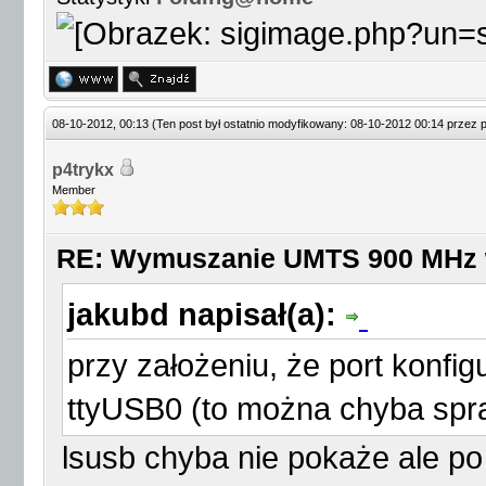
08-10-2012, 00:13
(Ten post był ostatnio modyfikowany: 08-10-2012 00:14 przez
p4trykx
Member
RE: Wymuszanie UMTS 900 MHz
jakubd napisał(a):
przy założeniu, że port konfi
ttyUSB0 (to można chyba spr
lsusb chyba nie pokaże ale p