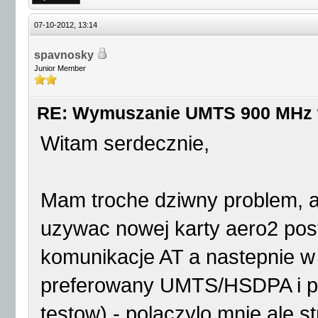
07-10-2012, 13:14
spavnosky
Junior Member
RE: Wymuszanie UMTS 900 MHz
Witam serdecznie,
Mam troche dziwny problem, a
uzywac nowej karty aero2 post
komunikacje AT a nastepnie
preferowany UMTS/HSDPA i 
testow) - polaczylo mnie ale st