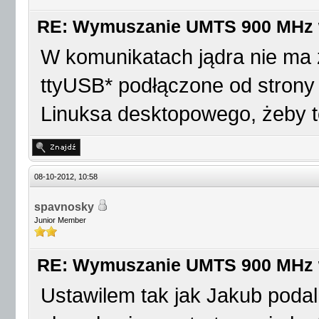
USB Serial support reg
RE: Wymuszanie UMTS 900 MHz
port)
W komunikatach jądra nie ma z
option 2-3:1.0: GSM mo
ttyUSB* podłączone od strony
detected
Linuksa desktopowego, żeby t
usb 2-3: GSM modem (1-
to [b]ttyUSB0[/b]
08-10-2012, 10:58
option 2-3:1.3: GSM mo
spavnosky
detected
Junior Member
usb 2-3: GSM modem (1-
RE: Wymuszanie UMTS 900 MHz
to [b]ttyUSB1[/b]
Ustawilem tak jak Jakub poda
option 2-3:1.4: GSM mo