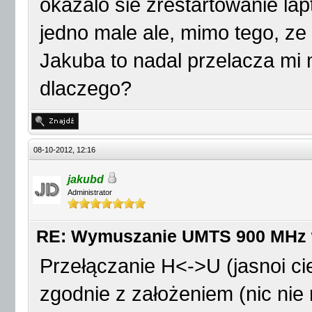
okazalo sie zrestartowanie lap
detected
jedno male ale, mimo tego, ze
usb 2-3: GSM modem (1-
Jakuba to nadal przelacza m
to [b]ttyUSB2[/b]
dlaczego?
usbcore: registered ne
option: v0.7.2:USB Dri
08-10-2012, 12:16
jakubd
Administrator
RE: Wymuszanie UMTS 900 MHz
Przełączanie H<->U (jasnoi ci
zgodnie z założeniem (nic nie 