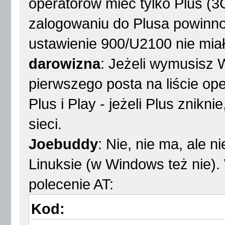
operatorów mieć tylko Plus (3
zalogowaniu do Plusa powinno
ustawienie 900/U2100 nie mia
darowizna
: Jeżeli wymusisz 
pierwszego posta na liście op
Plus i Play - jeżeli Plus znikn
sieci.
Joebuddy
: Nie, nie ma, ale n
Linuksie (w Windows też nie)
polecenie AT:
Kod: