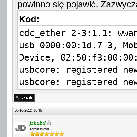
powinno się pojawić. Zazwycz
Kod:
cdc_ether 2-3:1.1: wwa
usb-0000:00:1d.7-3, Mo
Device, 02:50:f3:00:00
usbcore: registered ne
usbcore: registered ne
USB Serial support reg
usbcore: registered ne
08-10-2012, 10:35
usbserial_generic
jakubd
usbserial: USB Serial 
Administrator