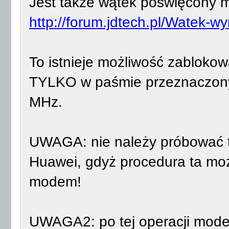
Jest także wątek poświęcony
http://forum.jdtech.pl/Watek-w
To istnieje możliwość zabloko
TYLKO w paśmie przeznaczony
MHz.
UWAGA: nie należy próbować t
Huawei, gdyż procedura ta moż
modem!
UWAGA2: po tej operacji mode