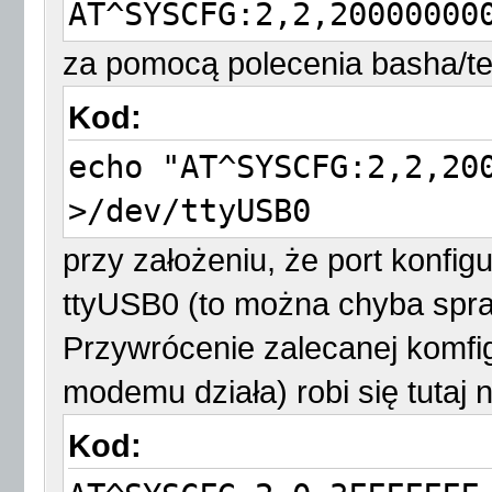
AT^SYSCFG:2,2,20000000
za pomocą polecenia basha/te
Kod:
echo "AT^SYSCFG:2,2,20
>/dev/ttyUSB0
przy założeniu, że port konfi
ttyUSB0 (to można chyba spra
Przywrócenie zalecanej komfi
modemu działa) robi się tutaj
Kod: