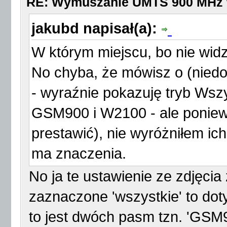
RE: Wymuszanie UMTS 900 MHz
jakubd napisał(a):
W którym miejscu, bo nie wid
No chyba, że mówisz o (niedo
- wyraźnie pokazuję tryb Wszy
GSM900 i W2100 - ale poniewa
prestawić), nie wyróżniłem ic
ma znaczenia.
No ja te ustawienie ze zdjęcia 
zaznaczone 'wszystkie' to dot
to jest dwóch pasm tzn. 'GSM90