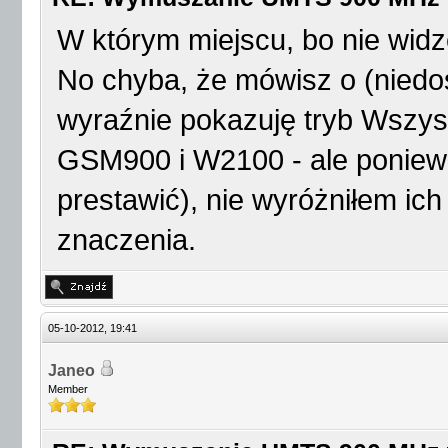
W którym miejscu, bo nie wid
No chyba, że mówisz o (niedo
wyraźnie pokazuję tryb Wszyst
GSM900 i W2100 - ale poniewa
prestawić), nie wyróżniłem ic
znaczenia.
05-10-2012, 19:41
Janeo
Member