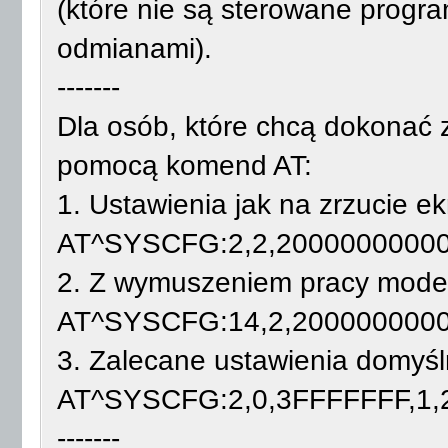
(które nie są sterowane progr
odmianami).
-------
Dla osób, które chcą dokonać 
pomocą komend AT:
1. Ustawienia jak na zrzucie ek
AT^SYSCFG:2,2,20000000000
2. Z wymuszeniem pracy mod
AT^SYSCFG:14,2,2000000000
3. Zalecane ustawienia domyśl
AT^SYSCFG:2,0,3FFFFFFF,1,
-------