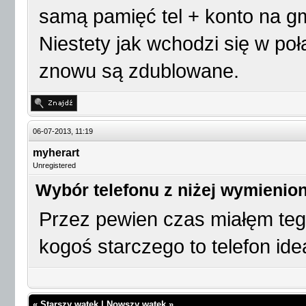
samą pamięć tel + konto na gma
Niestety jak wchodzi się w po
znowu są zdublowane.
06-07-2013, 11:19
myherart
Unregistered
Wybór telefonu z niżej wymienio
Przez pewien czas miałęm tego
kogoś starczego to telefon ide
«
Starszy wątek
|
Nowszy wątek
»