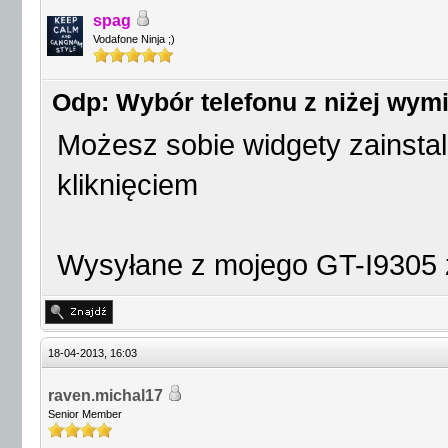
spag
Vodafone Ninja ;)
Odp: Wybór telefonu z niżej wym
Możesz sobie widgety zainst
kliknięciem
Wysyłane z mojego GT-I9305 
18-04-2013, 16:03
raven.michal17
Senior Member