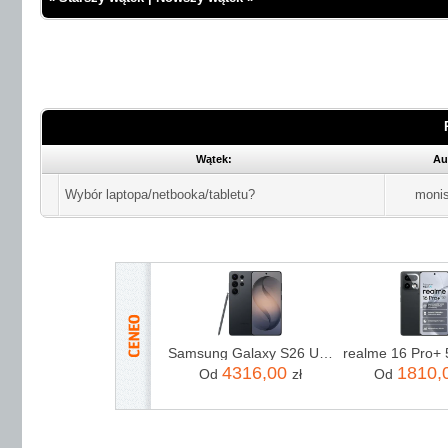
Wątek:
Au
Wybór laptopa/netbooka/tabletu?
monis
Samsung Galaxy S26 Ultra SM-S948 5G 12/256GB Czarny
4316,00
1810,
Od
zł
Od