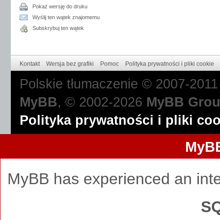
Pokaż wersję do druku
Wyślij ten wątek znajomemu
Subskrybuj ten wątek
Kontakt
Wersja bez grafiki
Pomoc
Polityka prywatności i pliki cookie
Polskie tłumaczenie © 2007-201
MyBB
, © 2002-2026
MyBB Gro
Polityka prywatności i pliki co
MyBB
MyBB has experienced an inte
SQ