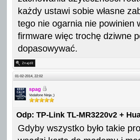
każdy ustawi sobie własne zab
tego nie ogarnia nie powinien 
firmware więc trochę dziwne po
dopasowywać.
01-02-2014, 22:02
spag
Vodafone Ninja ;)
Odp: TP-Link TL-MR3220v2 + Hua
Gdyby wszystko było takie pr