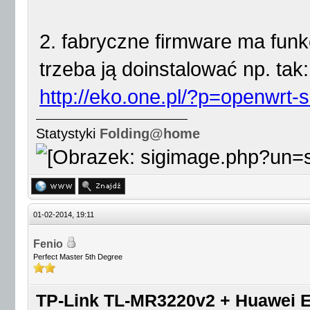
2. fabryczne firmware ma funkc
trzeba ją doinstalować np. tak:
http://eko.one.pl/?p=openwrt-s
Statystyki
Folding@home
01-02-2014, 19:11
Fenio
Perfect Master 5th Degree
TP-Link TL-MR3220v2 + Huawei E