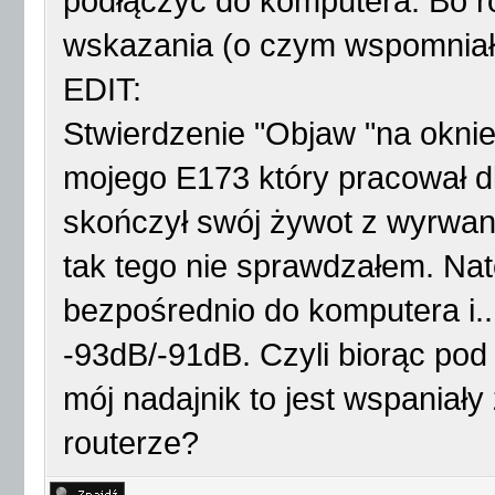
podłączyć do komputera. Bo r
wskazania (o czym wspomnia
EDIT:
Stwierdzenie "Objaw "na oknie 
mojego E173 który pracował d
skończył swój żywot z wyrw
tak tego nie sprawdzałem. Na
bezpośrednio do komputera i..
-93dB/-91dB. Czyli biorąc pod
mój nadajnik to jest wspaniał
routerze?