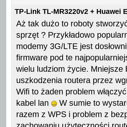
TP-Link TL-MR3220v2 + Huawei E
Aż tak dużo to roboty stworz
sprzęt ? Przykładowo popularn
modemy 3G/LTE jest dosłownie
firmware pod te najpopularnie
wielu ludziom życie. Mniejsze
uszkodzenia routera przez wg
Wifi to żaden problem włączyć
kabel lan
W sumie to wystarc
razem z WPS i problem z bez
zachowaniu użyteczności router