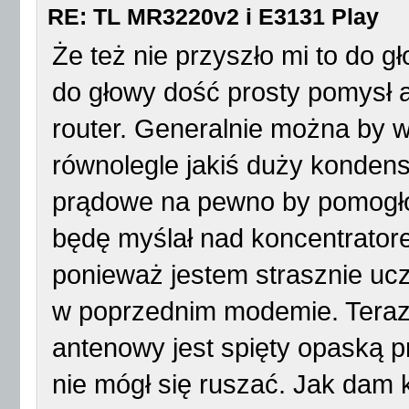
RE: TL MR3220v2 i E3131 Play
Że też nie przyszło mi to do g
do głowy dość prosty pomysł 
router. Generalnie można by 
równolegle jakiś duży kondensa
prądowe na pewno by pomogło. 
będę myślał nad koncentrator
ponieważ jestem strasznie uc
w poprzednim modemie. Teraz
antenowy jest spięty opaską p
nie mógł się ruszać. Jak dam 