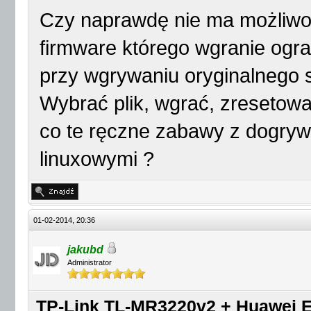
Czy naprawdę nie ma możliwoś
firmware którego wgranie ogra
przy wgrywaniu oryginalnego s
Wybrać plik, wgrać, zresetow
co te ręczne zabawy z dogry
linuxowymi ?
01-02-2014, 20:36
jakubd
Administrator
TP-Link TL-MR3220v2 + Huawei E