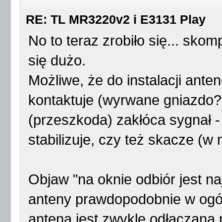
RE: TL MR3220v2 i E3131 Play
No to teraz zrobiło się... sko
się dużo.
Możliwe, że do instalacji ante
kontaktuje (wyrwane gniazdo?)
(przeszkoda) zakłóca sygnał -
stabilizuje, czy też skacze (w 
Objaw "na oknie odbiór jest n
anteny prawdopodobnie w ogó
antena jest zwykle odłączana