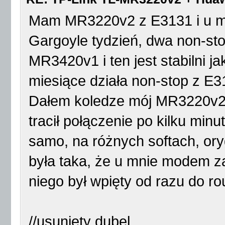
Mam MR3220v2 z E3131 i u mni
Gargoyle tydzień, dwa non-sto
MR3420v1 i ten jest stabilni j
miesiące działa non-stop z E3
Dałem koledze mój MR3220v2 
tracił połączenie po kilku mi
samo, na różnych softach, ory
była taka, że u mnie modem z
niego był wpięty od razu do rou
//usunięty dubel