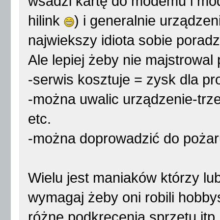
wsadzi kartę do modemu i mod
hilink
) i generalnie urządze
najwiekszy idiota sobie poradził
Ale lepiej żeby nie majstrowal 
-serwis kosztuje = zysk dla p
-można uwalic urządzenie-trz
etc.
-można doprowadzić do pożar
Wielu jest maniaków którzy lub
wymagaj żeby oni robili hobbys
różne podkrecenia sprzetu itp.