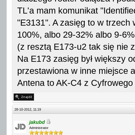
TL'a mam komunikat "Identifie
"E3131". A zasięg to w trzech 
100%, albo 29-32% albo 9-6%.
(z resztą E173-u2 tak się nie
Na E173 zasięg był większy od
przestawiona w inne miejsce 
Antena to AK-C4 z Cyfrowego 
28-10-2012, 11:19
jakubd
Administrator