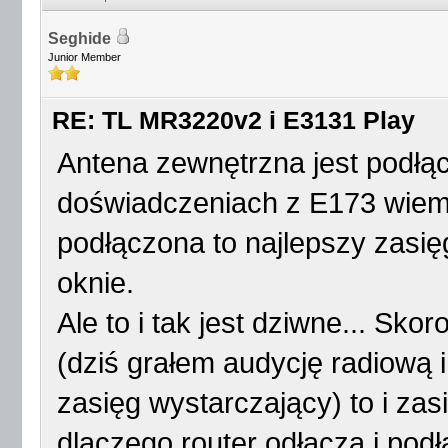
Seghide
Junior Member
RE: TL MR3220v2 i E3131 Play
Antena zewnętrzna jest podłą
doświadczeniach z E173 wiem 
podłączona to najlepszy zasię
oknie.
Ale to i tak jest dziwne... Sk
(dziś grałem audycję radiową i
zasięg wystarczający) to i za
dlaczego router odłącza i podł