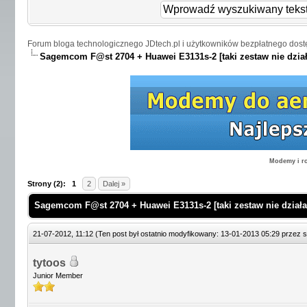
Forum bloga technologicznego JDtech.pl i użytkowników bezpłatnego dost
Sagemcom F@st 2704 + Huawei E3131s-2 [taki zestaw nie dział
Modemy i ro
Strony (2):
1
2
Dalej »
Sagemcom F@st 2704 + Huawei E3131s-2 [taki zestaw nie działa
21-07-2012, 11:12
(Ten post był ostatnio modyfikowany: 13-01-2013 05:29 przez
s
tytoos
Junior Member