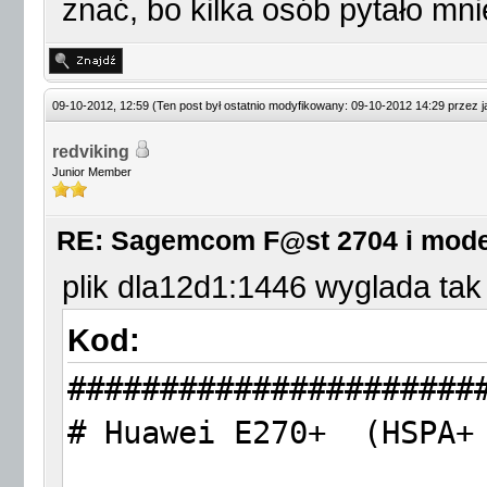
znać, bo kilka osób pytało mnie
09-10-2012, 12:59
(Ten post był ostatnio modyfikowany: 09-10-2012 14:29 przez
redviking
Junior Member
RE: Sagemcom F@st 2704 i mod
plik dla12d1:1446 wyglada tak
Kod:
######################
# Huawei E270+ (HSPA+