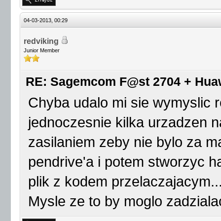
04-03-2013, 00:29
redviking
Junior Member
RE: Sagemcom F@st 2704 + Huawei
Chyba udalo mi sie wymyslic 
jednoczesnie kilka urzadzen n
zasilaniem zeby nie bylo za m
pendrive'a i potem stworzyc ha
plik z kodem przelaczajacym..
Mysle ze to by moglo zadziala