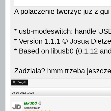
TargetVendor= 0x12d1
A polaczenie tworzyc juz z gui
TargetProductList="150
przyjmie samo TargetPr
* usb-modeswitch: handle USB
CheckSuccess=20 #dla p
* Version 1.1.1 © Josua Dietz
MessageContent="555342
* Based on libusb0 (0.1.12 an
Zadziala? hmm trzeba jeszcze
09-10-2012, 14:29
jakubd
Administrator