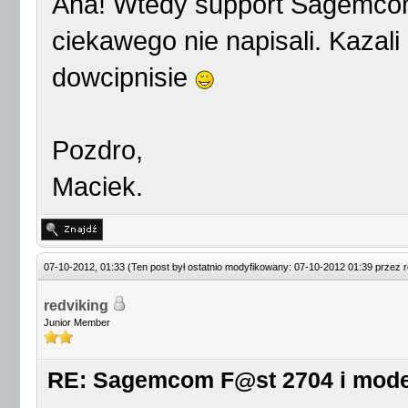
Aha! Wtedy support Sagemcom
ciekawego nie napisali. Kazali
dowcipnisie
Pozdro,
Maciek.
07-10-2012, 01:33
(Ten post był ostatnio modyfikowany: 07-10-2012 01:39 przez
r
redviking
Junior Member
RE: Sagemcom F@st 2704 i mod