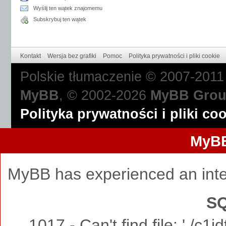
Wyślij ten wątek znajomemu
Subskrybuj ten wątek
Kontakt
Wersja bez grafiki
Pomoc
Polityka prywatności i pliki cookie
Polskie tłumaczenie © 2007-201
MyBB
, © 2002-2026
MyBB Gro
Polityka prywatności i pliki co
MyBB
MyBB has experienced an inte
SQ
1017 - Can't find file: './c