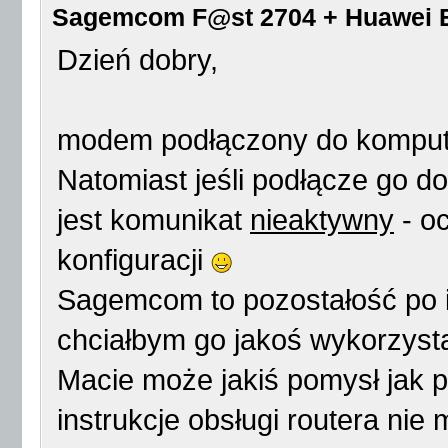
Sagemcom F@st 2704 + Huawei E31
Dzień dobry,
modem podłączony do kompute
Natomiast jeśli podłącze go d
jest komunikat
nieaktywny
- o
konfiguracji
Sagemcom to pozostałość po in
chciałbym go jakoś wykorzyst
Macie może jakiś pomysł jak 
instrukcje obsługi routera ni