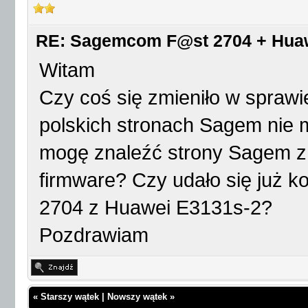
RE: Sagemcom F@st 2704 + Huawei
Witam
Czy coś się zmieniło w spraw
polskich stronach Sagem nie m
mogę znaleźć strony Sagem z
firmware? Czy udało się już k
2704 z Huawei E3131s-2?
Pozdrawiam
«
Starszy wątek
|
Nowszy wątek
»