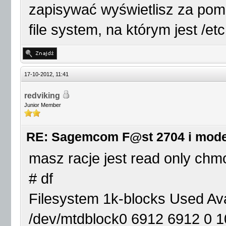
zapisywać wyświetlisz za po
file system, na którym jest /etc
17-10-2012, 11:41
redviking
Junior Member
RE: Sagemcom F@st 2704 i mod
masz racje jest read only ch
# df
Filesystem 1k-blocks Used A
/dev/mtdblock0 6912 6912 0 