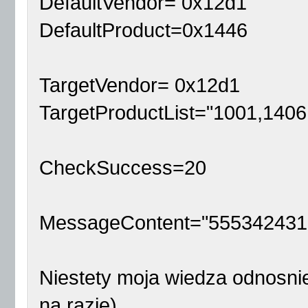
DefaultVendor= 0x12d1
DefaultProduct=0x1446
TargetVendor= 0x12d1
TargetProductList="1001,1406
CheckSuccess=20
MessageContent="55534243
Niestety moja wiedza odnosnie
na razie).