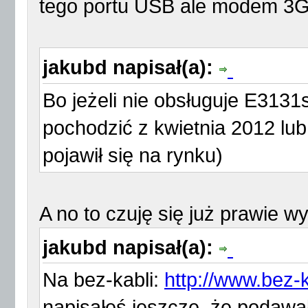
tego portu USB ale modem 3G 
jakubd napisał(a):
Bo jeżeli nie obsługuje E3131
pochodzić z kwietnia 2012 lu
pojawił się na rynku)
A no to czuję się już prawie w
jakubd napisał(a):
Na bez-kabli:
http://www.bez-
napisałeś jeszcze, że podawa