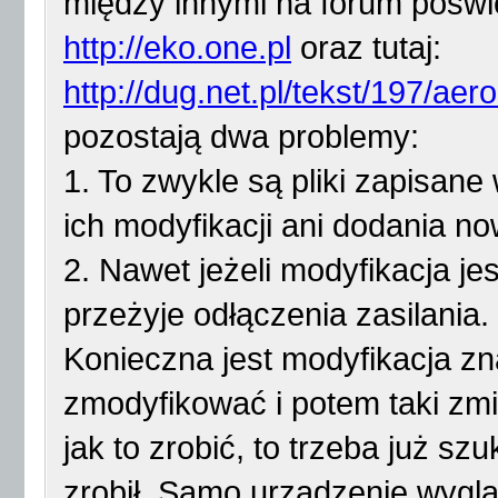
między innymi na forum poś
http://eko.one.pl
oraz tutaj:
http://dug.net.pl/tekst/197/a
pozostają dwa problemy:
1. To zwykle są pliki zapisane
ich modyfikacji ani dodania no
2. Nawet jeżeli modyfikacja je
przeżyje odłączenia zasilania.
Konieczna jest modyfikacja zna
zmodyfikować i potem taki zmi
jak to zrobić, to trzeba już szu
zrobił. Samo urządzenie wygl