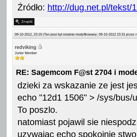
Źródło:
http://dug.net.pl/teks
09-10-2012, 23:19
(Ten post był ostatnio modyfikowany: 09-10-2012 23:31 przez
r
redviking
Junior Member
RE: Sagemcom F@st 2704 i mod
dzieki za wskazanie ze jest je
echo "12d1 1506" > /sys/bus/u
To poszlo.
natomiast pojawil sie niespod
uzywajac echo spokojnie stwor