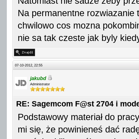
Natomiast nie sadze zeby prz
Na permanentne rozwiazanie t
chwilowo cos mozna pokombin
nie sa tak czeste jak byly kied
07-10-2012, 22:55
jakubd
Administrator
RE: Sagemcom F@st 2704 i mod
Podstawowy materiał do pracy
mi się, że powinieneś dać radę 