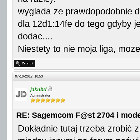
wyglada ze prawdopodobnie da
dla 12d1:14fe do tego gdyby je
dodac....
Niestety to nie moja liga, moz
07-10-2012, 10:53
jakubd
Administrator
RE: Sagemcom F@st 2704 i mod
Dokładnie tutaj trzeba zrobić 