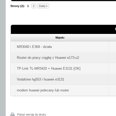
Strony (2):
1
2
Dalej »
Wątek:
MR3040 i E369 - działa
Router do pracy ciągłej z Huawei e173-u2
TP-Link TL-MR3420 + Huawei E3131 [OK]
Vodafone hg553 i huawei e3131
modem huawei polecany lub router
Pokaż wersję do druku