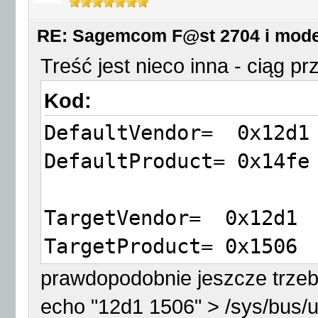
RE: Sagemcom F@st 2704 i mod
Treść jest nieco inna - ciąg prz
Kod:
DefaultVendor= 0x12d1
DefaultProduct= 0x14fe
TargetVendor= 0x12d1
TargetProduct= 0x1506
prawdopodobnie jeszcze trze
MessageContent="555342
echo "12d1 1506" > /sys/bus/u