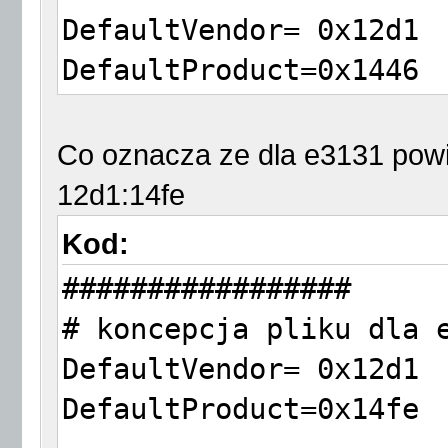
DefaultVendor= 0x12d1
DefaultProduct=0x1446
TargetVendor= 0x12d1
Co oznacza ze dla e3131 pow
TargetProductList="100
12d1:14fe
Kod:
CheckSuccess=20
#################
# koncepcja pliku dla 
MessageContent="555342
DefaultVendor= 0x12d1
DefaultProduct=0x14fe