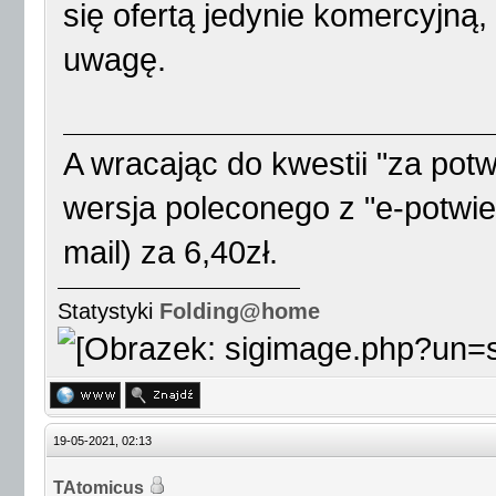
się ofertą jedynie komercyjną,
uwagę.
A wracając do kwestii "za pot
wersja poleconego z "e-potwi
mail) za 6,40zł.
Statystyki
Folding@home
19-05-2021, 02:13
TAtomicus