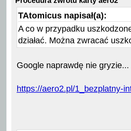
Procedura zwrotu karty aero2
TAtomicus napisał(a):
A co w przypadku uszkodzonej
działać. Można zwracać usz
Google naprawdę nie gryzie...
https://aero2.pl/1_bezplatny-in