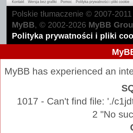
Kontakt
Wersja bez grafiki
Pomoc
Polityka prywatności i pliki cookie
Polskie tłumaczenie © 2007-201
MyBB
, © 2002-2026
MyBB Gro
Polityka prywatności i pliki co
MyBB
MyBB has experienced an inte
SQ
1017 - Can't find file: './c
2 "No such