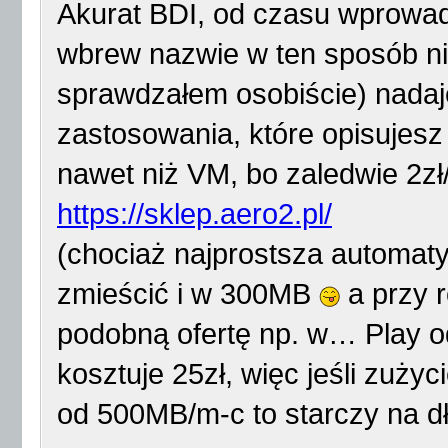
Akurat BDI, od czasu wprowadz
wbrew nazwie w ten sposób ni
sprawdzałem osobiście) nadaje
zastosowania, które opisujesz 
nawet niż VM, bo zaledwie 2zł/
https://sklep.aero2.pl/
(chociaż najprostsza automaty
zmieścić i w 300MB
a przy 
podobną ofertę np. w… Play 
kosztuje 25zł, więc jeśli zuży
od 500MB/m-c to starczy na dł