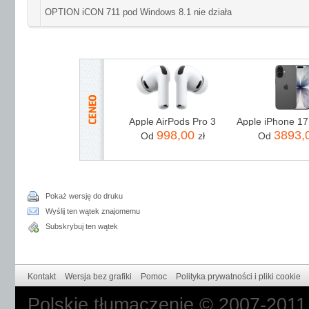
OPTION iCON 711 pod Windows 8.1 nie działa
Apple AirPods Pro 3
998,00
3893,
Od
zł
Od
Pokaż wersję do druku
Wyślij ten wątek znajomemu
Subskrybuj ten wątek
Kontakt
Wersja bez grafiki
Pomoc
Polityka prywatności i pliki cookie
Polskie tłumaczenie © 2007-201