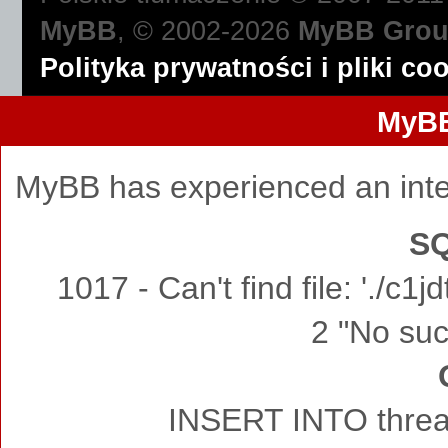
MyBB
, © 2002-2026
MyBB Gro
Polityka prywatności i pliki co
MyBB
MyBB has experienced an inte
SQ
1017 - Can't find file: './c
2 "No such
INSERT INTO thread