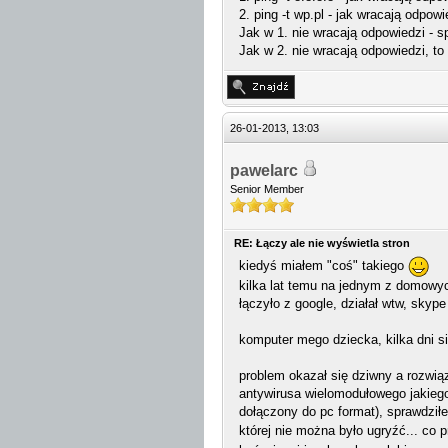
2. ping -t wp.pl - jak wracają odpowi
Jak w 1. nie wracają odpowiedzi - s
Jak w 2. nie wracają odpowiedzi, t
26-01-2013, 13:03
pawelarc
Senior Member
RE: Łączy ale nie wyświetla stron
kiedyś miałem "coś" takiego
kilka lat temu na jednym z domowy
łączyło z google, działał wtw, skype
komputer mego dziecka, kilka dni 
problem okazał się dziwny a rozwią
antywirusa wielomodułowego jakiego
dołączony do pc format), sprawdził
której nie można było ugryźć... co