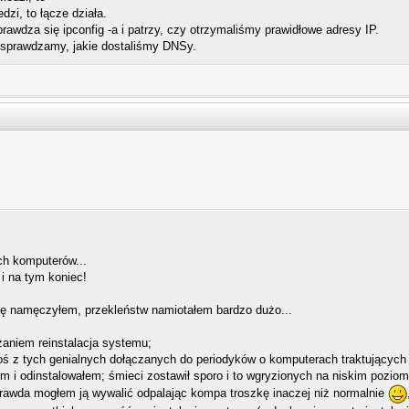
edzi, to łącze działa.
prawdza się ipconfig -a i patrzy, czy otrzymaliśmy prawidłowe adresy IP.
o sprawdzamy, jakie dostaliśmy DNSy.
ch komputerów...
 i na tym koniec!
się namęczyłem, przekleństw namiotałem bardzo dużo...
zaniem reinstalacja systemu;
ś z tych genialnych dołączanych do periodyków o komputerach traktujących z
em i odinstalowałem; śmieci zostawił sporo i to wgryzionych na niskim poziom
 prawda mogłem ją wywalić odpalając kompa troszkę inaczej niż normalnie