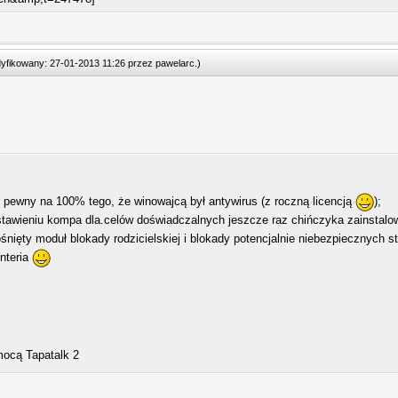
odyfikowany: 27-01-2013 11:26 przez
pawelarc
.
)
pewny na 100% tego, że winowajcą był antywirus (z roczną licencją
);
tawieniu kompa dla.celów doświadczalnych jeszcze raz chińczyka zainstalo
śnięty moduł blokady rodzicielskiej i blokady potencjalnie niebezpiecznych s
interia
ocą Tapatalk 2