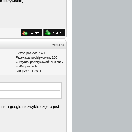
ę oczywiście);
Post:
#4
Liczba postów: 7 450
Przekazał podziękowań: 106
Otrzymał podziękowań: 458 razy
w 452 postach
Dołączył: 11-2011
dns a google niezwykle często jest