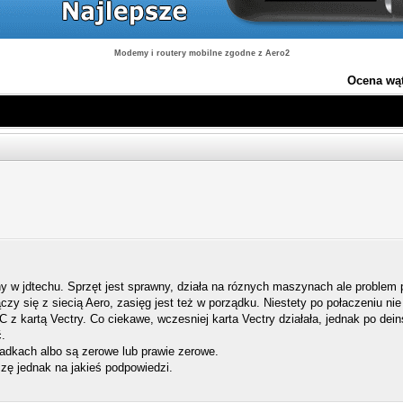
Modemy i routery mobilne zgodne z Aero2
Ocena wą
 jdtechu. Sprzęt jest sprawny, działa na róznych maszynach ale problem 
 się z siecią Aero, zasięg jest też w porządku. Niestety po połaczeniu nie
z kartą Vectry. Co ciekawe, wczesniej karta Vectry działała, jednak po dein
.
dkach albo są zerowe lub prawie zerowe.
czę jednak na jakieś podpowiedzi.