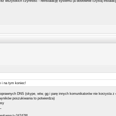
ez wszystkich czynność - reinstalację systemu (a dosłownie czystą instalacj
e i na tym koniec!
poprawnych DNS (skype, wtw, gg i parę innych komunikatorów nie korzysta z 
wyników poszukiwania to potwierdza)
nsy