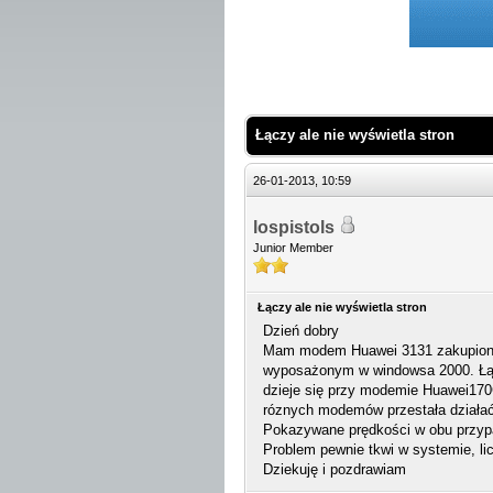
 Średnio
Łączy ale nie wyświetla stron
26-01-2013, 10:59
lospistols
Junior Member
Łączy ale nie wyświetla stron
Dzień dobry
Mam modem Huawei 3131 zakupiony w
wyposażonym w windowsa 2000. Łączy
dzieje się przy modemie Huawei170C 
róznych modemów przestała działać
Pokazywane prędkości w obu przypa
Problem pewnie tkwi w systemie, li
Dziekuję i pozdrawiam