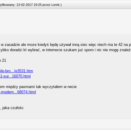
odyfikowany: 13-02-2017 19:25 przez
Lorek
.
)
 zasadzie ale moze kiedyś będę używał inną siec więc niech ma te 42 na p
szybko doradzi kt wybrać, w internecie szukam już sporo i nic nie mogę zna
o 21
le-bro.../e3531.htm
1-sur...16070.html
iem między pasmami tak wyczytałem w necie
b-modem...68074.html
, jaka czułośc