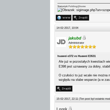
Statystyki
Folding@home
14-02-2017, 10:04
jakubd
Administrator
huawei e372 vs Huawei E3531
Ale już w pozostałych kwestiach wi
E398 jest uznawany za dobry, stabi
O czułości to już wcale nie można 
względu na słabe wsparcie (a w zasa
15-02-2017, 22:11
(Ten post był ostatnio m
Lorek