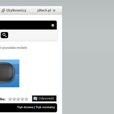
Użytkownicy
jdtech.pl
i pozostałe modele
tku:
Tryb drzewa
|
Tryb normalny