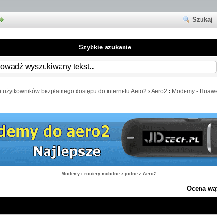
Szukaj
Szybkie szukanie
i użytkowników bezpłatnego dostępu do internetu Aero2
›
Aero2
›
Modemy - Huawe
Modemy i routery mobilne zgodne z Aero2
Ocena wą