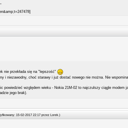
ek nie przekłada się na "lepszość"
lny i niezawodny, choć starawy i już dostać nowego nie można. Nie wspominaj
nic powiedzieć względem wieku - Nokia 21M-02 to najczulszy ciągle modem j
dzie jego brak).
odyfikowany: 15-02-2017 22:17 przez
Lorek
.
)