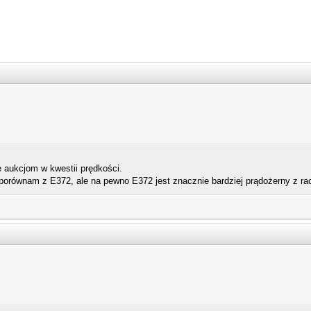
e aukcjom w kwestii prędkości.
porównam z E372, ale na pewno E372 jest znacznie bardziej prądożerny z rac