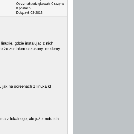
Otrzymał podziękowań: 0 razy w
0 postach
Dołączył: 03-2013
linuxie, gdzie instalujac z nich
Widze że zostałem oszukany. modemy
 jak na screenach z linuxa kt
 ma z lokalnego, ale już z netu ich