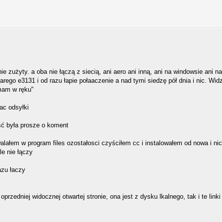
ie zużyty. a oba nie łączą z siecią, ani aero ani inną, ani na windowsie ani na 
rego e3131 i od razu łapie połaaczenie a nad tymi siedzę pół dnia i nic. 
mam w ręku"
ac odsyłki
ć była prosze o koment
ałem w program files ozostałosci czyściłem cc i instalowałem od nowa i nic,
e nie łączy
azu łaczy
oprzedniej widocznej otwartej stronie, ona jest z dysku lkalnego, tak i te linki