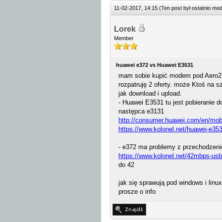
11-02-2017, 14:15
(Ten post był ostatnio m
Lorek
Member
huawei e372 vs Huawei E3531
mam sobie kupić modem pod Aero2 w
rozpatruję 2 oferty. może Ktoś na 
jak download i upload.
- Huawei E3531 tu jest pobieranie d
następca e3131
http://consumer.huawei.com/en/mobi
https://www.kolonel.net/huawei-e353
- e372 ma problemy z przechodzen
https://www.kolonel.net/42mbps-us
do 42
jak się sprawują pod windows i linux
prosze o info