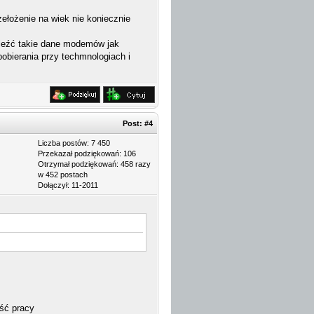
zełożenie na wiek nie koniecznie
aleźć takie dane modemów jak
pobierania przy techmnologiach i
Post:
#4
Liczba postów: 7 450
Przekazał podziękowań: 106
Otrzymał podziękowań: 458 razy
w 452 postach
Dołączył: 11-2011
ść pracy