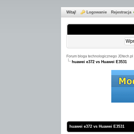
Witaj!
Logowanie
Rejestracja
Forum bloga technologicznego JDtech.pl 
huawei e372 vs Huawei E3531
 Średnio
huawei e372 vs Huawei E3531