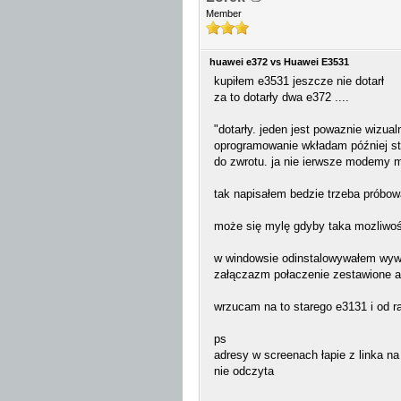
Member
huawei e372 vs Huawei E3531
kupiłem e3531 jeszcze nie dotarł
za to dotarły dwa e372 ....
"dotarły. jeden jest powaznie wizualn
oprogramowanie wkładam później sta
do zwrotu. ja nie ierwsze modemy 
tak napisałem bedzie trzeba próbow
może się mylę gdyby taka mozliwoś
w windowsie odinstalowywałem wywal
załączazm połaczenie zestawione al
wrzucam na to starego e3131 i od r
ps
adresy w screenach łapie z linka na 
nie odczyta