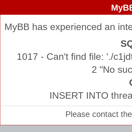
MyBB
MyBB has experienced an inte
SQ
1017 - Can't find file: './c
2 "No such
INSERT INTO thread
Please contact th