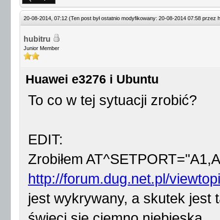
20-08-2014, 07:12
(Ten post był ostatnio modyfikowany: 20-08-2014 07:58 przez
h
hubitru
Junior Member
Huawei e3276 i Ubuntu
To co w tej sytuacji zrobić?
EDIT:
Zrobiłem AT^SETPORT="A1,A2;
http://forum.dug.net.pl/viewto
jest wykrywany, a skutek jest t
świeci się ciemno niebieska.