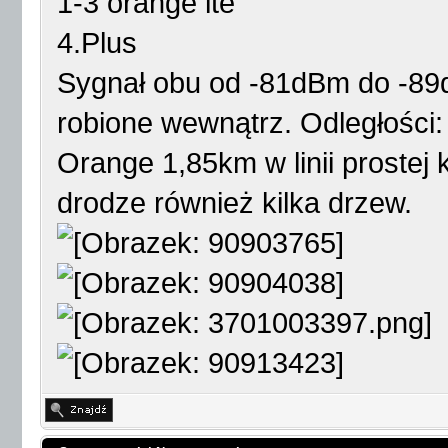
1-3 orange lte
4.Plus
Sygnał obu od -81dBm do -89d
robione wewnątrz. Odległości:
Orange 1,85km w linii prostej 
drodze również kilka drzew.