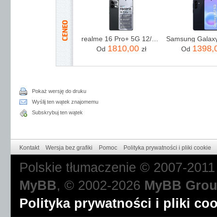
realme 16 Pro+ 5G 12/512GB Szary
1810,00
1398,
Od
zł
Od
Pokaż wersję do druku
Wyślij ten wątek znajomemu
Subskrybuj ten wątek
Kontakt
Wersja bez grafiki
Pomoc
Polityka prywatności i pliki cookie
Polskie tłumaczenie © 2007-201
MyBB
, © 2002-2026
MyBB Gro
Polityka prywatności i pliki co