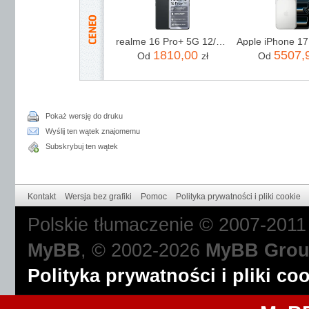
realme 16 Pro+ 5G 12/512GB Szary
1810,00
5507,
Od
zł
Od
Pokaż wersję do druku
Wyślij ten wątek znajomemu
Subskrybuj ten wątek
Kontakt
Wersja bez grafiki
Pomoc
Polityka prywatności i pliki cookie
Polskie tłumaczenie © 2007-201
MyBB
, © 2002-2026
MyBB Gro
Polityka prywatności i pliki co