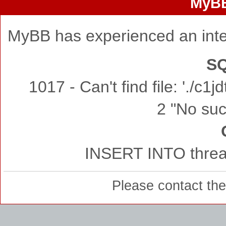
MyBB
MyBB has experienced an inte
SQ
1017 - Can't find file: './c
2 "No such
INSERT INTO thread
Please contact th