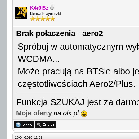
K4r0lSz
Kierownik wycieczki
Brak połaczenia - aero2
Spróbuj w automatycznym wybo
WCDMA...
Może pracują na BTSie albo j
częstotliwościach Aero2/Plus.
Funkcja SZUKAJ jest za darmo
Moje oferty
na olx.pl
26-04-2016, 11:39