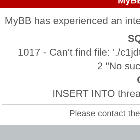
MyBB
MyBB has experienced an inte
SQ
1017 - Can't find file: './c
2 "No such
INSERT INTO thread
Please contact th