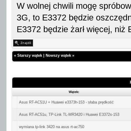
W wolnej chwili mogę spróbowa
3G, to E3372 będzie oszczędn
E3372 będzie żarł więcej, ni
«
Starszy wątek
|
Nowszy wątek
»
Wątek:
Asus RT-AC51U + Huawei e3373h-153 - słaba prędkość
Asus RT-AC51u, TP-Link TL-MR3420 i Huawei E3372s-153
wymiana tp-link 3420 na asus rt-ac750