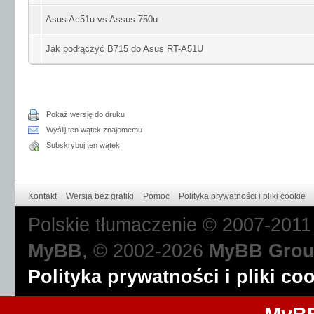
Asus Ac51u vs Assus 750u
Jak podłączyć B715 do Asus RT-A51U
Pokaż wersję do druku
Wyślij ten wątek znajomemu
Subskrybuj ten wątek
Kontakt
Wersja bez grafiki
Pomoc
Polityka prywatności i pliki cookie
Polskie tłumaczenie © 2007-201
MyBB
, © 2002-2026
MyBB Gro
Polityka prywatności i pliki co