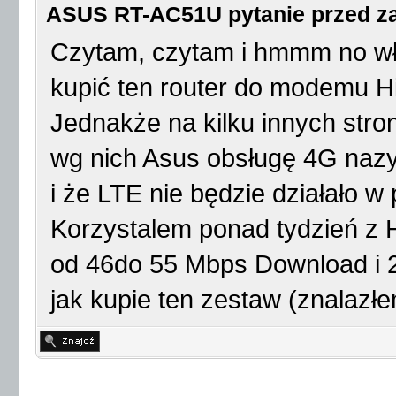
ASUS RT-AC51U pytanie przed 
Czytam, czytam i hmmm no wła
kupić ten router do modemu Hi
Jednakże na kilku innych stron
wg nich Asus obsługę 4G na
i że LTE nie będzie działało w 
Korzystalem ponad tydzień z H
od 46do 55 Mbps Download i 23
jak kupie ten zestaw (znalazłem