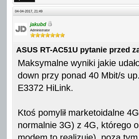
04-04-2017, 21:49
jakubd
Administrator
ASUS RT-AC51U pytanie przed 
Maksymalne wyniki jakie udało
down przy ponad 40 Mbit/s up
E3372 HiLink.
Ktoś pomylił marketoidalne 4
normalnie 3G) z 4G, którego o
modem to realizuje), poza tym