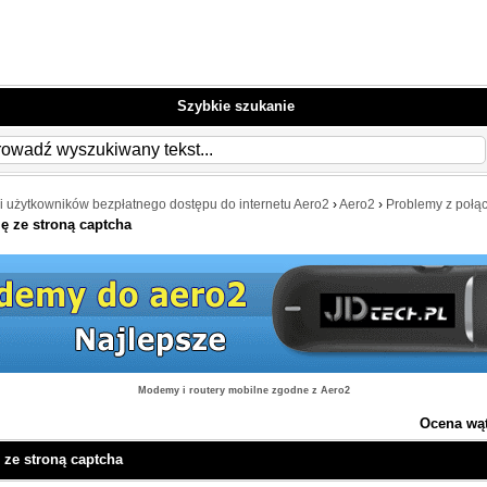
Szybkie szukanie
i użytkowników bezpłatnego dostępu do internetu Aero2
›
Aero2
›
Problemy z połą
ę ze stroną captcha
Modemy i routery mobilne zgodne z Aero2
Ocena wą
 ze stroną captcha