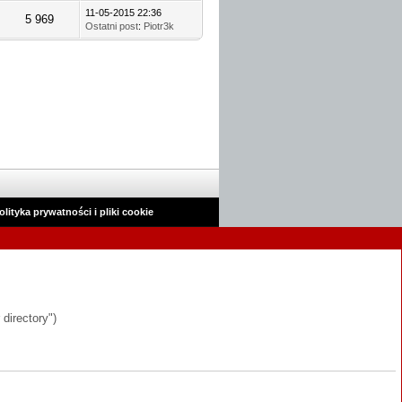
11-05-2015 22:36
5 969
Ostatni post
:
Piotr3k
olityka prywatności i pliki cookie
 directory")