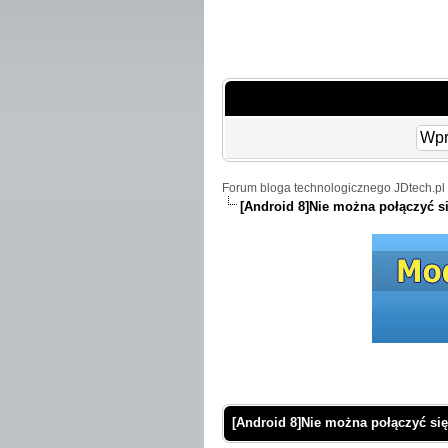
Forum bloga technologicznego JDtech.pl 
[Android 8]Nie można połączyć si
 Średnio
[Android 8]Nie można połączyć się