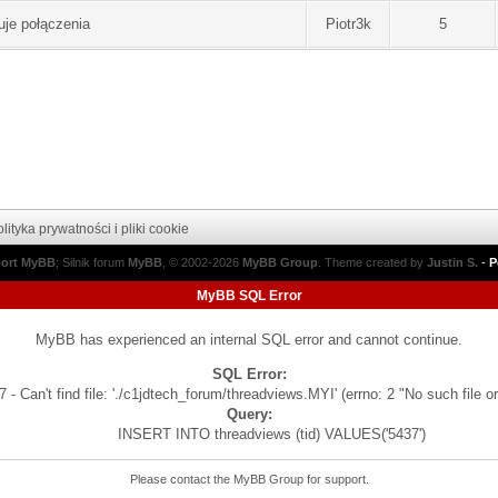
uje połączenia
Piotr3k
5
lityka prywatności i pliki cookie
port MyBB
; Silnik forum
MyBB
, © 2002-2026
MyBB Group
.
Theme created by
Justin S.
-
P
MyBB SQL Error
MyBB has experienced an internal SQL error and cannot continue.
SQL Error:
 - Can't find file: './c1jdtech_forum/threadviews.MYI' (errno: 2 "No such file or
Query:
INSERT INTO threadviews (tid) VALUES('5437')
Please contact the
MyBB Group
for support.