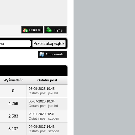
Wyświetleń:
Ostatni post
26-09-2025 10:45
0
Ostatni post
:
jakubd
30-07-2020 10:34
4 269
Ostatni post
:
jakubd
29-01-2020 20:31
2 583
Ostatni post
:
szopen
04-09-2017 14:43
5 137
Ostatni post
:
szopen