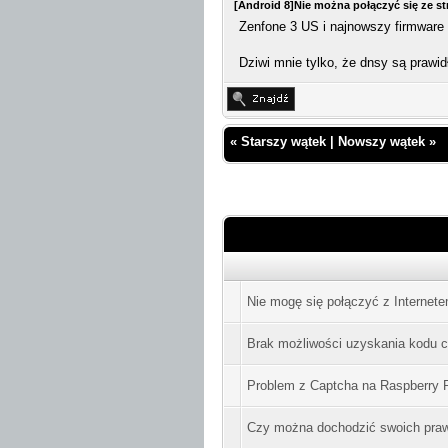
[Android 8]Nie można połączyć się ze s
Zenfone 3 US i najnowszy firmware 
Dziwi mnie tylko, że dnsy są prawid
«
Starszy wątek
|
Nowszy wątek
»
Nie mogę się połączyć z Internet
Brak możliwości uzyskania kodu c
Problem z Captcha na Raspberry 
Czy można dochodzić swoich pra