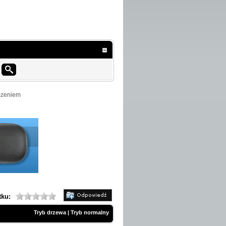
czeniem
tku:
Tryb drzewa
|
Tryb normalny