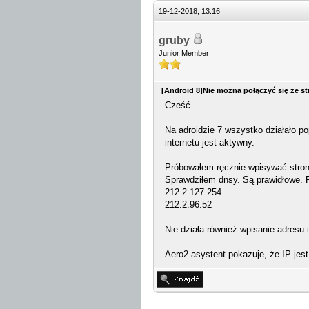
19-12-2018, 13:16
gruby
Junior Member
[Android 8]Nie można połączyć się ze s
Cześć
Na adroidzie 7 wszystko działało po
internetu jest aktywny.
Próbowałem ręcznie wpisywać stronę
Sprawdziłem dnsy. Są prawidłowe. 
212.2.127.254
212.2.96.52
Nie działa również wpisanie adresu 
Aero2 asystent pokazuje, że IP jes