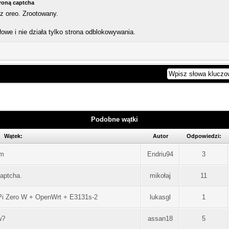
troną captcha
z oreo. Zrootowany.
łowe i nie działa tylko strona odblokowywania.
Podobne wątki
Wątek:
Autor
Odpowiedzi:
em
Endriu94
3
aptcha.
mikołaj
11
Pi Zero W + OpenWrt + E3131s-2
lukasgl
1
w?
assan18
5