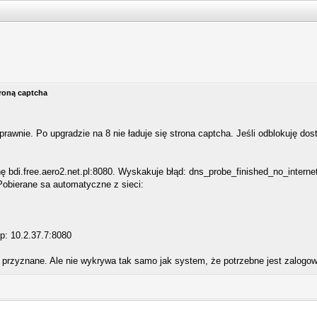
troną captcha
prawnie. Po upgradzie na 8 nie ładuje się strona captcha. Jeśli odblokuję dos
 bdi.free.aero2.net.pl:8080. Wyskakuje błąd: dns_probe_finished_no_interne
Pobierane sa automatyczne z sieci:
ip: 10.2.37.7:8080
t przyznane. Ale nie wykrywa tak samo jak system, że potrzebne jest zalogow