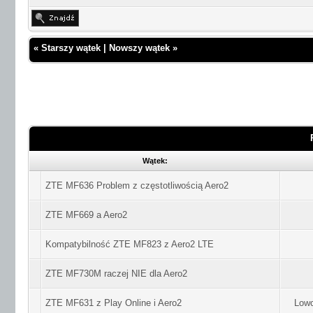
«
Starszy wątek
|
Nowszy wątek
»
Wątek:
ZTE MF636 Problem z częstotliwością Aero2
ZTE MF669 a Aero2
Kompatybilność ZTE MF823 z Aero2 LTE
ZTE MF730M raczej NIE dla Aero2
ZTE MF631 z Play Online i Aero2
Lowc