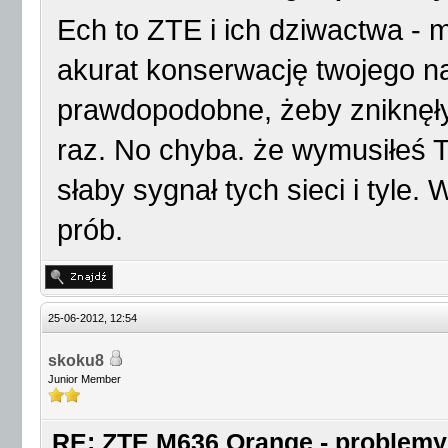
Ech to ZTE i ich dziwactwa - 
akurat konserwację twojego na
prawdopodobne, żeby zniknęły
raz. No chyba. że wymusiłeś 
słaby sygnał tych sieci i tyle
prób.
25-06-2012, 12:54
skoku8
Junior Member
RE: ZTE M636 Orange - problemy