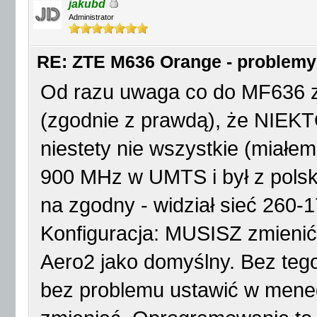
jakubd
Administrator
RE: ZTE M636 Orange - problemy
Od razu uwaga co do MF636 z O
(zgodnie z prawdą), że NIEK
niestety nie wszystkie (miałem
900 MHz w UMTS i był z polsk
na zgodny - widział sieć 260-
Konfiguracja: MUSISZ zmienić
Aero2 jako domyślny. Bez tego
bez problemu ustawić w mened