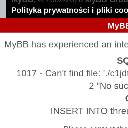
Polityka prywatności i pliki co
MyBB
MyBB has experienced an inte
SQ
1017 - Can't find file: './c
2 "No such
INSERT INTO threa