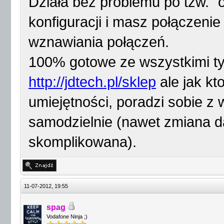
Działa bez problemu po tzw. "o
konfiguracji i masz połączenie 
wznawiania połączeń.
100% gotowe ze wszystkimi ty
http://jdtech.pl/sklep
ale jak kt
umiejętności, poradzi sobie z
samodzielnie (nawet zmiana da
skomplikowana).
11-07-2012, 19:55
spag
Vodafone Ninja ;)