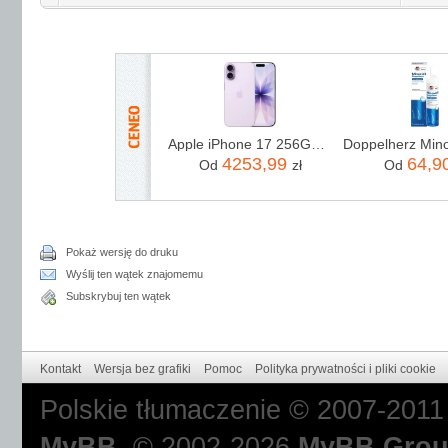
Apple iPhone 17 256GB Lawenda
4253,99
64,9
Od
zł
Od
Pokaż wersję do druku
Wyślij ten wątek znajomemu
Subskrybuj ten wątek
Kontakt
Wersja bez grafiki
Pomoc
Polityka prywatności i pliki cookie
Polskie tłumaczenie © 2007-201
MyBB
, © 2002-2026
MyBB Gro