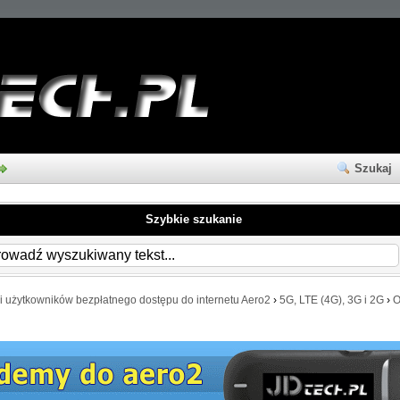
Szukaj
Szybkie szukanie
i użytkowników bezpłatnego dostępu do internetu Aero2
›
5G, LTE (4G), 3G i 2G
›
O