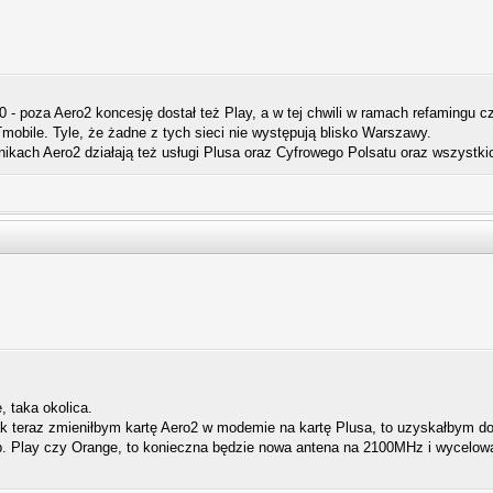
 poza Aero2 koncesję dostał też Play, a w tej chwili w ramach refamingu czę
mobile. Tyle, że żadne z tych sieci nie występują blisko Warszawy.
nikach Aero2 działają też usługi Plusa oraz Cyfrowego Polsatu oraz wszys
 taka okolica.
ak teraz zmieniłbym kartę Aero2 w modemie na kartę Plusa, to uzyskałbym d
np. Play czy Orange, to konieczna będzie nowa antena na 2100MHz i wycelo