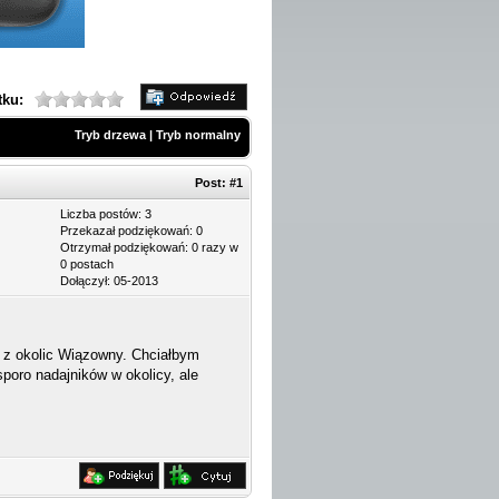
tku:
Tryb drzewa
|
Tryb normalny
Post:
#1
Liczba postów: 3
Przekazał podziękowań: 0
Otrzymał podziękowań: 0 razy w
0 postach
Dołączył: 05-2013
 z okolic Wiązowny. Chciałbym
oro nadajników w okolicy, ale