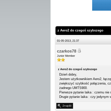
 Średnio
z Aero2 do czegoś szybszego
01-05-2013, 21:37
czarkos78
Junior Member
z Aero2 do czegoś szybszego
Dzień dobry,
Jestem użytkownikiem Aero2, łączę
zwiększyć szybkość połączenia, cz
żadnego UMTS900.
Pierwsze pytanie laika : czemu ni
Drugie pytanie laika : czy jedynym