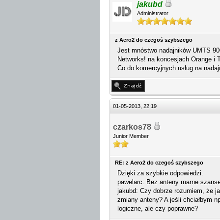
jakubd
Administrator
z Aero2 do czegoś szybszego
Jest mnóstwo nadajników UMTS 900 -
Networks! na koncesjach Orange i T
Co do komercyjnych usług na nadaj
01-05-2013, 22:19
czarkos78
Junior Member
RE: z Aero2 do czegoś szybszego
Dzięki za szybkie odpowiedzi.
pawelarc: Bez anteny marne szanse,
jakubd: Czy dobrze rozumiem, że j
zmiany anteny? A jeśli chciałbym 
logiczne, ale czy poprawne?