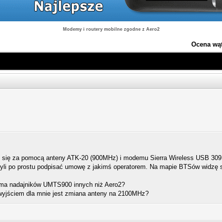
Modemy i routery mobilne zgodne z Aero2
Ocena wą
 się za pomocą anteny ATK-20 (900MHz) i modemu Sierra Wireless USB 309
yli po prostu podpisać umowę z jakimś operatorem. Na mapie BTSów widzę sp
e ma nadajników UMTS900 innych niż Aero2?
 wyjściem dla mnie jest zmiana anteny na 2100MHz?