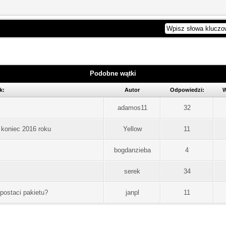
Podobne wątki
k:
Autor
Odpowiedzi:
W
adamos11
32
 koniec 2016 roku
Yellow
11
bogdanzieba
4
serek
34
 postaci pakietu?
janpl
11