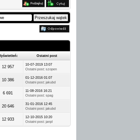
yświetleń:
Ostatni post
10-07-2019 13:07
12 957
Ostatni post
:
szopen
01-12-2016 01:07
10 386
Ostatni post
:
jakubd
11-08-2016 16:21
6 691
Ostatni post
:
spag
31-01-2016 12:45
20 646
Ostatni post
:
jakubd
12-10-2015 10:20
12 933
Ostatni post
:
janpl