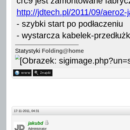
crc9 jest zamontowane fabrycz
http://jdtech.pl/2011/09/aero2
- szybki start po podłaczeniu
- wystarcza kabelek-przedłuż
Statystyki
Folding@home
17-11-2011, 04:31
jakubd
Administrator