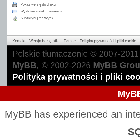
Pokaż wersję do druku
Wyślij ten wątek znajomemu
Subskrybuj ten wątek
Kontakt
Wersja bez grafiki
Pomoc
Polityka prywatności i pliki cookie
Polskie tłumaczenie © 2007-201
MyBB
, © 2002-2026
MyBB Gro
Polityka prywatności i pliki co
MyBB
MyBB has experienced an inte
SQ