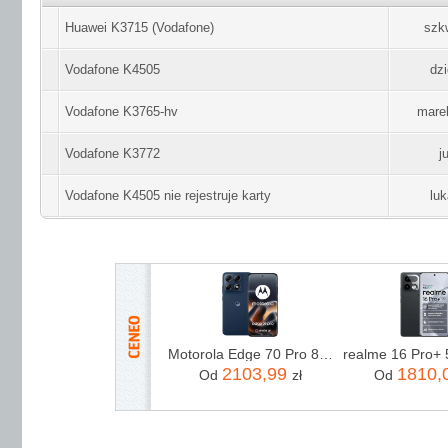
Huawei K3715 (Vodafone)
szk
Vodafone K4505
dz
Vodafone K3765-hv
mare
Vodafone K3772
j
Vodafone K4505 nie rejestruje karty
lu
Motorola Edge 70 Pro 8/256GB Granatowy
2103,99
1810,
Od
zł
Od