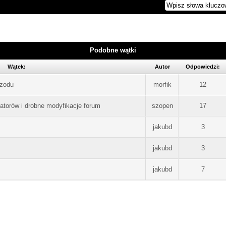
Podobne wątki
Wątek:
Autor
Odpowiedzi:
rzodu
morfik
12
atorów i drobne modyfikacje forum
szopen
17
jakubd
3
jakubd
3
jakubd
7