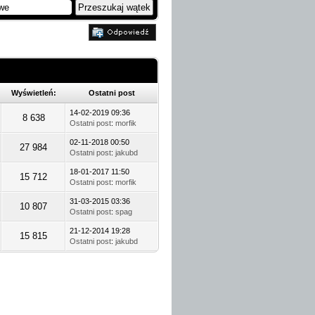
Wyświetleń:
Ostatni post
14-02-2019 09:36
8 638
Ostatni post
:
morfik
02-11-2018 00:50
27 984
Ostatni post
:
jakubd
18-01-2017 11:50
15 712
Ostatni post
:
morfik
31-03-2015 03:36
10 807
Ostatni post
:
spag
21-12-2014 19:28
15 815
Ostatni post
:
jakubd