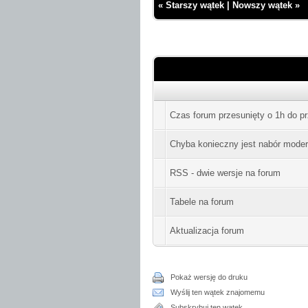
«
Starszy wątek
|
Nowszy wątek
»
Czas forum przesunięty o 1h do p
Chyba konieczny jest nabór moder
RSS - dwie wersje na forum
Tabele na forum
Aktualizacja forum
Pokaż wersję do druku
Wyślij ten wątek znajomemu
Subskrybuj ten wątek