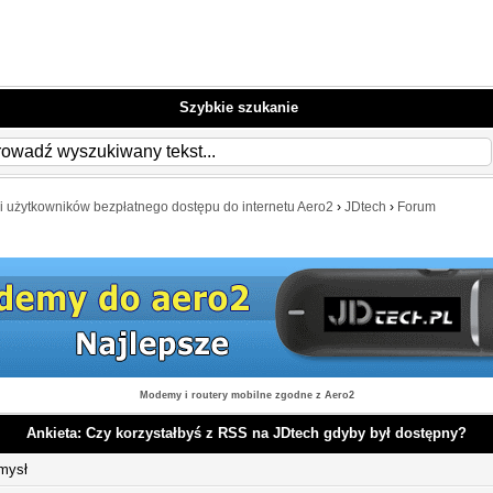
Szybkie szukanie
i użytkowników bezpłatnego dostępu do internetu Aero2
›
JDtech
›
Forum
Modemy i routery mobilne zgodne z Aero2
Ankieta: Czy korzystałbyś z RSS na JDtech gdyby był dostępny?
mysł