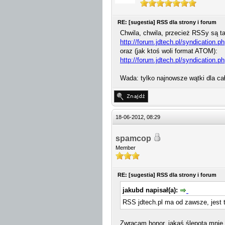
RE: [sugestia] RSS dla strony i forum
Chwila, chwila, przecież RSSy są 
http://forum.jdtech.pl/syndication.p
oraz (jak ktoś woli format ATOM):
http://forum.jdtech.pl/syndication.
Wada: tylko najnowsze wątki dla cał
18-06-2012, 08:29
spamcop
Member
RE: [sugestia] RSS dla strony i forum
jakubd napisał(a):
RSS jdtech.pl ma od zawsze, jest
Zwracam honor, jakaś ślepota mnie