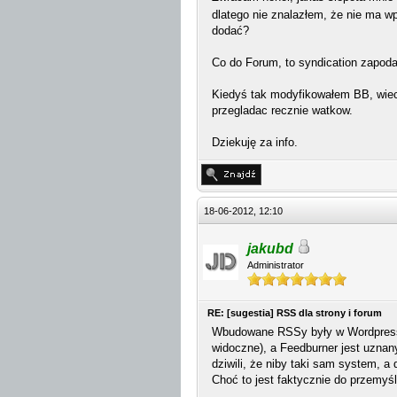
dlatego nie znalazłem, że nie ma w
dodać?
Co do Forum, to syndication zapoda
Kiedyś tak modyfikowałem BB, wiec
przegladac recznie watkow.
Dziekuję za info.
18-06-2012, 12:10
jakubd
Administrator
RE: [sugestia] RSS dla strony i forum
Wbudowane RSSy były w Wordpressie 
widoczne), a Feedburner jest uznan
dziwili, że niby taki sam system, a 
Choć to jest faktycznie do przemy