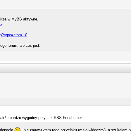
także w MyBB aktywne.
hp
php?type=atom1.0
ego forum, ale coś jest.
 także bardzo wygodny przycisk RSS Feedburner.
 dopadła
i nie zauważyłem tego przycisku (mało widoczny), a szukałem po 