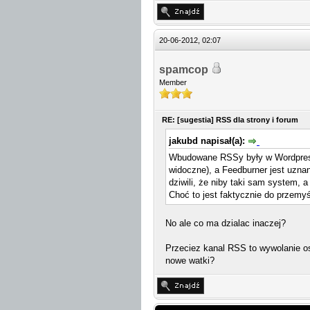
20-06-2012, 02:07
spamcop
Member
RE: [sugestia] RSS dla strony i forum
jakubd napisał(a):
Wbudowane RSSy były w Wordpressie
widoczne), a Feedburner jest uznan
dziwili, że niby taki sam system, a 
Choć to jest faktycznie do przemy
No ale co ma dzialac inaczej?
Przeciez kanal RSS to wywolanie os
nowe watki?