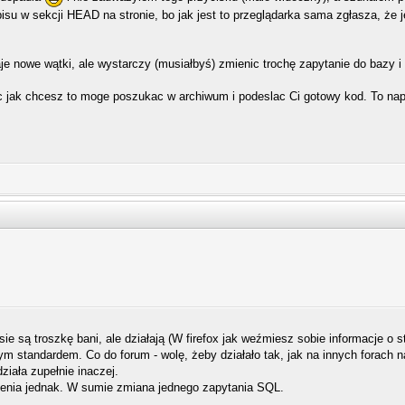
pisu w sekcji HEAD na stronie, bo jak jest to przeglądarka sama zgłasza, że
je nowe wątki, ale wystarczy (musiałbyś) zmienic trochę zapytanie do bazy i
 jak chcesz to moge poszukac w archiwum i podeslac Ci gotowy kod. To nap
są troszkę bani, ale działają (W firefox jak weźmiesz sobie informacje o st
ym standardem. Co do forum - wolę, żeby działało tak, jak na innych forach 
działa zupełnie inaczej.
ślenia jednak. W sumie zmiana jednego zapytania SQL.