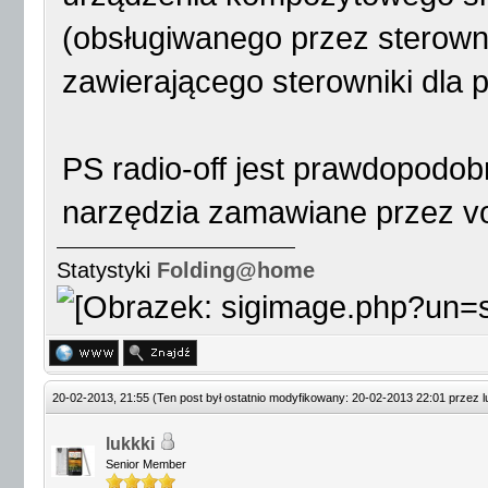
(obsługiwanego przez sterownik
zawierającego sterowniki dla
PS radio-off jest prawdopodo
narzędzia zamawiane przez 
Statystyki
Folding@home
20-02-2013, 21:55
(Ten post był ostatnio modyfikowany: 20-02-2013 22:01 przez
l
lukkki
Senior Member