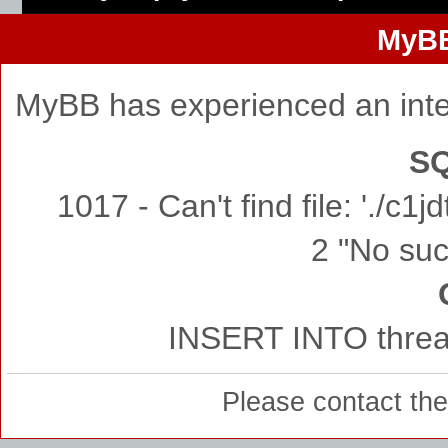
MyBB
MyBB has experienced an inte
SQ
1017 - Can't find file: './c
2 "No such
INSERT INTO thread
Please contact th