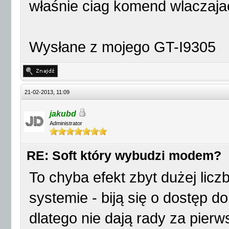
właśnie ciag komend wlaczaj
Wysłane z mojego GT-I9305
21-02-2013, 11:09
jakubd
Administrator
RE: Soft który wybudzi modem?
To chyba efekt zbyt dużej lic
systemie - biją się o dostęp d
dlatego nie dają rady za pier