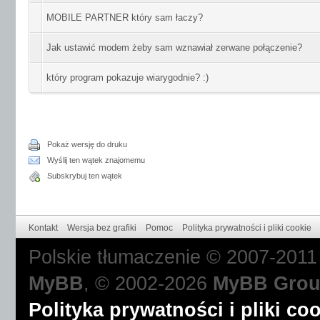
MOBILE PARTNER który sam łaczy?
Jak ustawić modem żeby sam wznawiał zerwane połączenie?
który program pokazuje wiarygodnie? :)
Pokaż wersję do druku
Wyślij ten wątek znajomemu
Subskrybuj ten wątek
Kontakt
Wersja bez grafiki
Pomoc
Polityka prywatności i pliki cookie
Polskie tłumaczenie © 2007-201
MyBB
, © 2002-2026
MyBB Gro
Polityka prywatności i pliki co