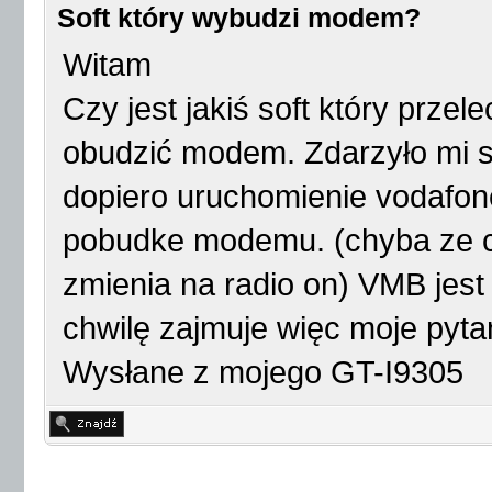
Soft który wybudzi modem?
Witam
Czy jest jakiś soft który prze
obudzić modem. Zdarzyło mi s
dopiero uruchomienie vodafo
pobudke modemu. (chyba ze c
zmienia na radio on) VMB jes
chwilę zajmuje więc moje pyta
Wysłane z mojego GT-I9305