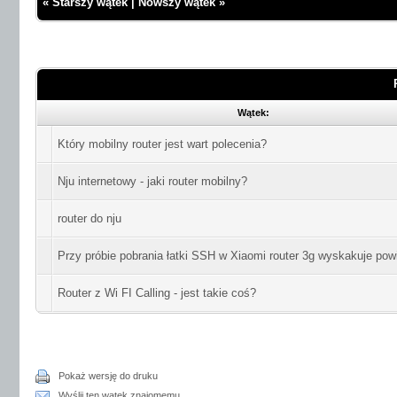
«
Starszy wątek
|
Nowszy wątek
»
Wątek:
Który mobilny router jest wart polecenia?
Nju internetowy - jaki router mobilny?
router do nju
Przy próbie pobrania łatki SSH w Xiaomi router 3g wyskakuje po
Router z Wi FI Calling - jest takie coś?
Pokaż wersję do druku
Wyślij ten wątek znajomemu