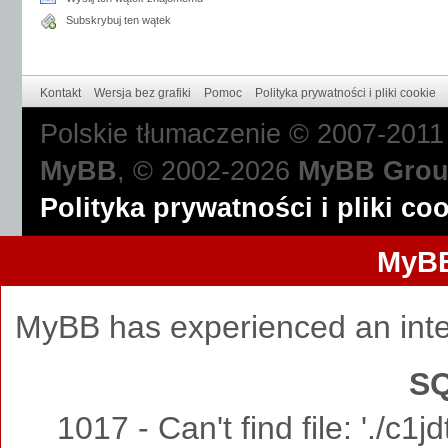
Subskrybuj ten wątek
Kontakt
Wersja bez grafiki
Pomoc
Polityka prywatności i pliki cookie
Polskie tłumaczenie © 2007-201
MyBB
, © 2002-2026
MyBB Gro
Polityka prywatności i pliki co
MyBB
MyBB has experienced an inte
SQ
1017 - Can't find file: './c