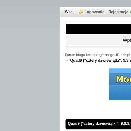
Witaj!
Logowanie
Rejestracja
Forum bloga technologicznego JDtech.pl 
Quad9 ("cztery dzwiewiątki", 9.9
 Średnio
Quad9 ("cztery dzwiewiątki", 9.9.