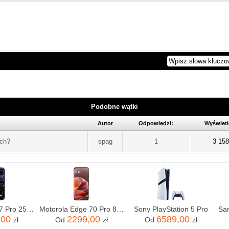
Podobne wątki
Autor
Odpowiedzi:
Wyświetl
ych?
spag
1
3 158
Apple iPhone 17 Pro 256GB Głębinowy błękit
Motorola Edge 70 Pro 8/256GB Bordowy
Sony PlayStation 5 Pro
,00
2299,00
6589,00
zł
Od
zł
Od
zł