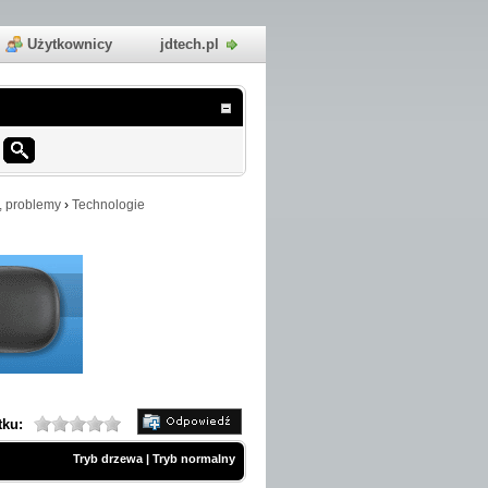
Użytkownicy
jdtech.pl
, problemy
›
Technologie
tku:
Tryb drzewa
|
Tryb normalny