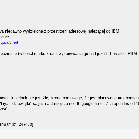
ała niedawno wydzielona z przestrzeni adresowej należącej do IBM
ecure
.quad9.net
m poziomie (w benchmarku z racji wykonywania go na łączu LTE w sieci RBM=
ości, to jednak nie jest źle, biorąc pod uwagę, że jest planowane uruchomieni
Playa, "dziewiątki" są już na 3 miejscu no i 9, google na 6 i 7, a opendns od
erze)