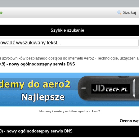
Szukaj
Szybkie szukanie
i użytkowników bezpłatnego dostępu do internetu Aero2
›
Technologie, urządzenia
.9.9) - nowy ogólnodostępny serwis DNS
Modemy i routery mobilne zgodne z Aero2
Ocena wą
9.9) - nowy ogólnodostępny serwis DNS