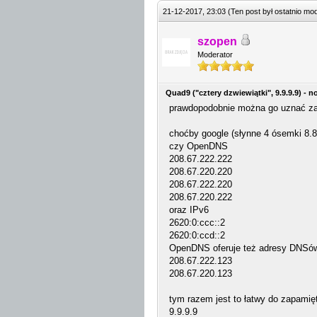
21-12-2017, 23:03
(Ten post był ostatnio m
szopen
Moderator
Quad9 ("cztery dzwiewiątki", 9.9.9.9) 
prawdopodobnie można go uznać za
choćby google (słynne 4 ósemki 8.8.
czy OpenDNS
208.67.222.222
208.67.220.220
208.67.222.220
208.67.220.222
oraz IPv6
2620:0:ccc::2
2620:0:ccd::2
OpenDNS oferuje też adresy DNSów 
208.67.222.123
208.67.220.123
tym razem jest to łatwy do zapamię
9.9.9.9