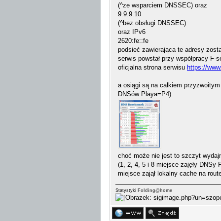
(^ze wsparciem DNSSEC) oraz
9.9.9.10
(^bez obsługi DNSSEC)
oraz IPv6
2620:fe::fe
podsieć zawierająca te adresy zost
serwis powstał przy współpracy F-s
oficjalna strona serwisu
https://www
a osiągi są na całkiem przyzwoity
DNSów Playa=P4)
choć może nie jest to szczyt wydajn
(1, 2, 4, 5 i 8 miejsce zajęły DNSy 
miejsce zajął lokalny cache na rout
Statystyki
Folding@home