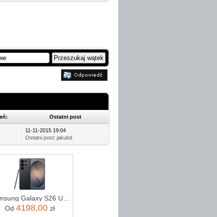
eń:
Ostatni post
11-11-2015 19:04
Ostatni post
:
jakubd
Samsung Galaxy S26 Ultra SM-S948 5G 12/256GB Czarny
4198,00
Od
zł