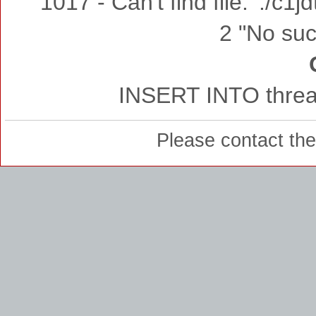
1017 - Can't find file: './c
2 "No such
INSERT INTO thread
Please contact th