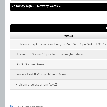
«
Starszy wątek
|
Nowszy wątek
»
Wątek:
Problem z Captcha na Raspberry Pi Zero W + OpenWrt + E3131s
Huawei E353 + win10 problem z przesyłem danych
LG G4S - brak Aero2 LTE
Lenovo Tab3 8 Plus problem z Aero2
Problem z połączeniem Aero2
Pokaż wersję do druku