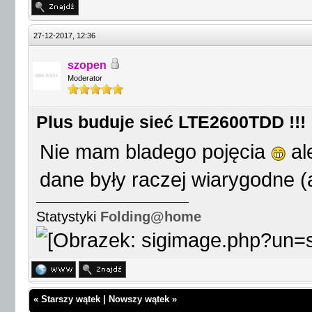
27-12-2017, 12:36
szopen
Moderator
Plus buduje sieć LTE2600TDD !!!
Nie mam bladego pojęcia
al
dane były raczej wiarygodne (
Statystyki
Folding@home
«
Starszy wątek
|
Nowszy wątek
»