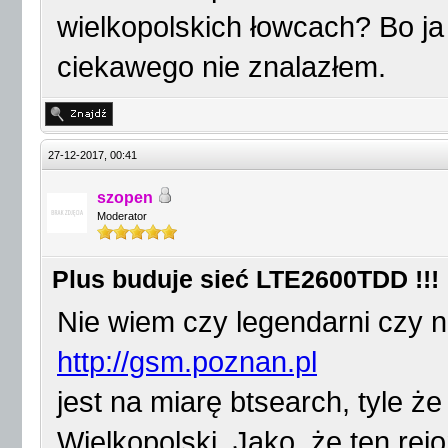
wielkopolskich łowcach? Bo ja 
ciekawego nie znalazłem.
27-12-2017, 00:41
szopen
Moderator
Plus buduje sieć LTE2600TDD !!!
Nie wiem czy legendarni czy n
http://gsm.poznan.pl
jest na miarę btsearch, tyle 
Wielkopolski. Jako, że ten rej