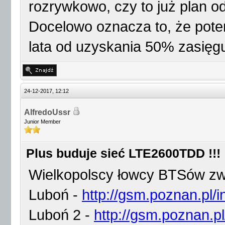
rozrywkowo, czy to już plan o
Docelowo oznacza to, że pote
lata od uzyskania 50% zasięg
24-12-2017, 12:12
AlfredoUssr
Junior Member
Plus buduje sieć LTE2600TDD !!!
Wielkopolscy łowcy BTSów zwe
Luboń -
http://gsm.poznan.pl/
Luboń 2 -
http://gsm.poznan.pl