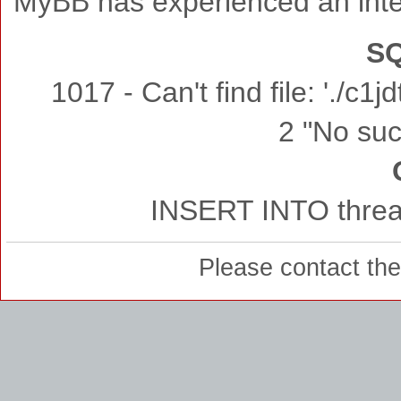
MyBB has experienced an inte
SQ
1017 - Can't find file: './c
2 "No such
INSERT INTO thread
Please contact th