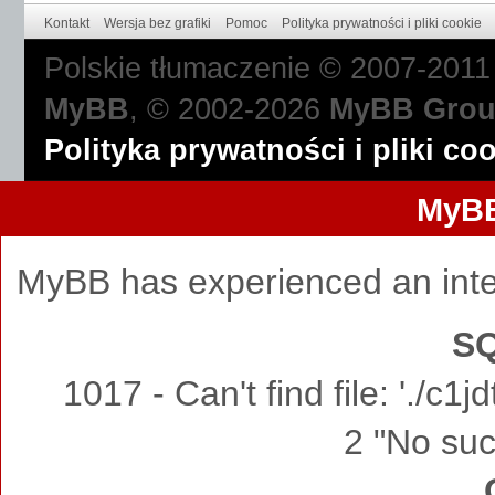
Kontakt
Wersja bez grafiki
Pomoc
Polityka prywatności i pliki cookie
Polskie tłumaczenie © 2007-201
MyBB
, © 2002-2026
MyBB Gro
Polityka prywatności i pliki co
MyBB
MyBB has experienced an inte
SQ
1017 - Can't find file: './c
2 "No such