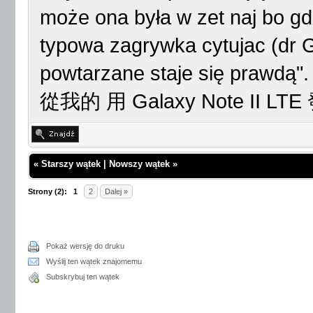
może ona była w zet naj bo gdz
typowa zagrywka cytujac (dr 
powtarzane staje się prawdą".
從我的 用 Galaxy Note II LT
«
Starszy wątek
|
Nowszy wątek
»
Strony (2):
1
2
Dalej »
Pokaż wersję do druku
Wyślij ten wątek znajomemu
Subskrybuj ten wątek