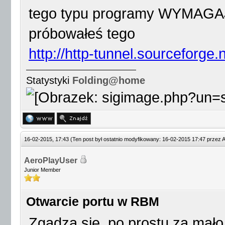
tego typu programy WYMAGAJ
próbowałeś tego
http://http-tunnel.sourceforge.n
Statystyki
Folding@home
16-02-2015, 17:43
(Ten post był ostatnio modyfikowany: 16-02-2015 17:47 przez
A
AeroPlayUser
Junior Member
Otwarcie portu w RBM
Zgadza się, po prostu za mało 