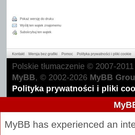
Pokaż wersję do druku
Wyślij ten wątek znajomemu
Subskrybuj ten wątek
Kontakt
Wersja bez grafiki
Pomoc
Polityka prywatności i pliki cookie
Polskie tłumaczenie © 2007-201
MyBB
, © 2002-2026
MyBB Gro
Polityka prywatności i pliki co
MyBB
MyBB has experienced an inte