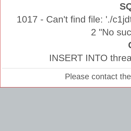
SQ
1017 - Can't find file: './c
2 "No such
INSERT INTO thread
Please contact th