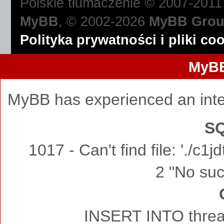
Polskie tłumaczenie © 2007-201
MyBB
, © 2002-2026
MyBB Gro
Polityka prywatności i pliki co
MyBB
MyBB has experienced an inte
SQ
1017 - Can't find file: './c
2 "No such
INSERT INTO thread