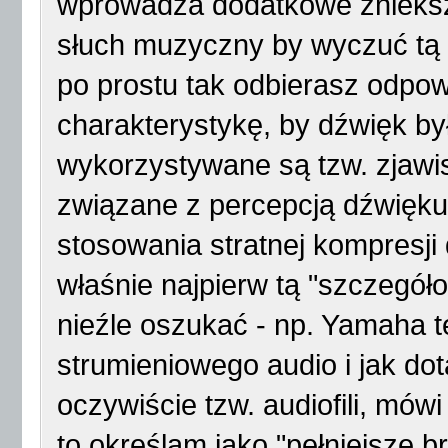
wprowadza dodatkowe znieksz
słuch muzyczny by wyczuć tą 
po prostu tak odbierasz odpo
charakterystykę, by dźwięk by
wykorzystywane są tzw. zjawi
związane z percepcją dźwięku
stosowania stratnej kompresji
właśnie najpierw tą "szczegó
nieźle oszukać - np. Yamaha 
strumieniowego audio i jak dot
oczywiście tzw. audiofili, mów
to określam jako "pełniejsze