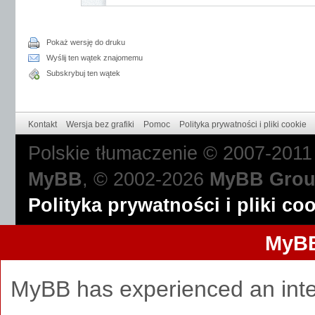
Pokaż wersję do druku
Wyślij ten wątek znajomemu
Subskrybuj ten wątek
Kontakt
Wersja bez grafiki
Pomoc
Polityka prywatności i pliki cookie
Polskie tłumaczenie © 2007-201
MyBB
, © 2002-2026
MyBB Gro
Polityka prywatności i pliki co
MyBB
MyBB has experienced an inte