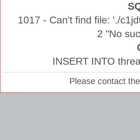
SQ
1017 - Can't find file: './c
2 "No such
INSERT INTO thread
Please contact th