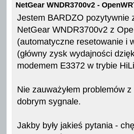
NetGear WNDR3700v2 - OpenWRT, 
Jestem BARDZO pozytywnie za
NetGear WNDR3700v2 z Open
(automatyczne resetowanie i ws
(główny zysk wydajności dzięk
modemem E3372 w trybie HiLi
Nie zauważyłem problemów z za
dobrym sygnale.
Jakby były jakieś pytania - c