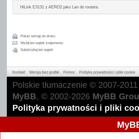
HiLink E3131 z AERO2 jako Lan do routera.
Pokaż wersję do druku
Wyślij ten wątek znajomemu
Subskrybuj ten wątek
Kontakt
Wersja bez grafiki
Pomoc
Polityka prywatności i pliki cookie
Polskie tłumaczenie © 2007-201
MyBB
, © 2002-2026
MyBB Gro
Polityka prywatności i pliki co
MyBB