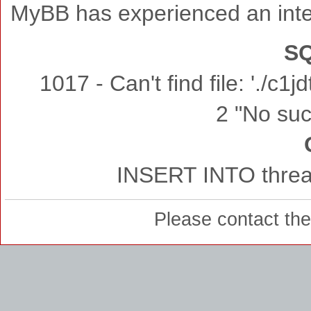
MyBB has experienced an inte
SQ
1017 - Can't find file: './c
2 "No such
INSERT INTO thread
Please contact th