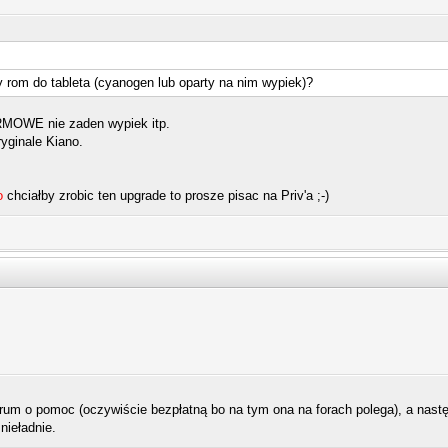
 rom do tableta (cyanogen lub oparty na nim wypiek)?
IRMOWE nie zaden wypiek itp.
ryginale Kiano.
o
chciałby zrobic ten upgrade to prosze pisac na Priv'a ;-)
orum o pomoc (oczywiście bezpłatną bo na tym ona na forach polega), a nast
nieładnie.