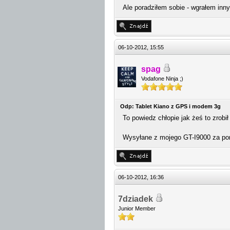
Ale poradziłem sobie - wgrałem inny
06-10-2012, 15:55
spag
Vodafone Ninja ;)
Odp: Tablet Kiano z GPS i modem 3g
To powiedz chłopie jak żeś to zrobi
Wysyłane z mojego GT-I9000 za po
06-10-2012, 16:36
7dziadek
Junior Member