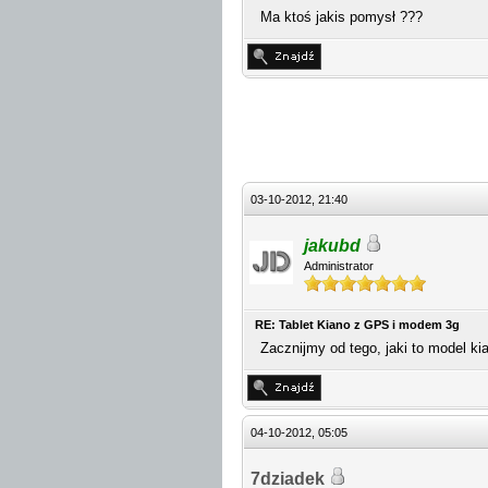
Ma ktoś jakis pomysł ???
03-10-2012, 21:40
jakubd
Administrator
RE: Tablet Kiano z GPS i modem 3g
Zacznijmy od tego, jaki to model k
04-10-2012, 05:05
7dziadek