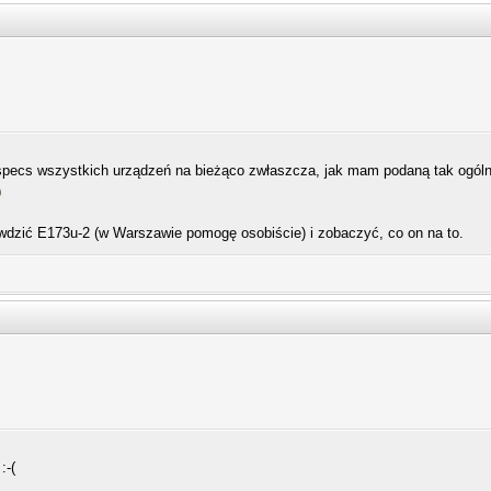
specs wszystkich urządzeń na bieżąco zwłaszcza, jak mam podaną tak ogólną s
awdzić E173u-2 (w Warszawie pomogę osobiście) i zobaczyć, co on na to.
:-(