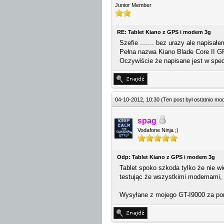
Junior Member
RE: Tablet Kiano z GPS i modem 3g
Szefie ....... bez urazy ale napisał
Pełna nazwa Kiano Blade Core II G
Oczywiście że napisane jest w spe
04-10-2012, 10:30
(Ten post był ostatnio m
spag
Vodafone Ninja ;)
Odp: Tablet Kiano z GPS i modem 3g
Tablet spoko szkoda tylko że nie w
testując że wszystkimi modemami, 
Wysyłane z mojego GT-I9000 za po