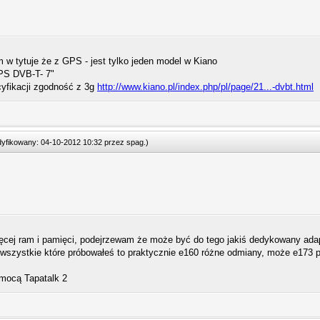
em w tytuje że z GPS - jest tylko jeden model w Kiano
PS DVB-T- 7"
cyfikacji zgodność z 3g
http://www.kiano.pl/index.php/pl/page/21...-dvbt.html
odyfikowany: 04-10-2012 10:32 przez
spag
.
)
ięcej ram i pamięci, podejrzewam że może być do tego jakiś dedykowany adapt
wszystkie które próbowałeś to praktycznie e160 różne odmiany, może e173 p
mocą Tapatalk 2