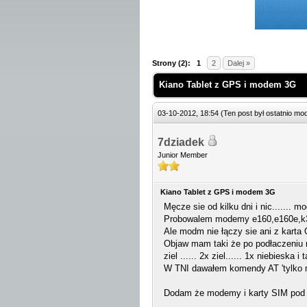
 Średnio
Strony (2):
1
2
Dalej »
Kiano Tablet z GPS i modem 3G
03-10-2012, 18:54
(Ten post był ostatnio m
7dziadek
Junior Member
Kiano Tablet z GPS i modem 3G
Męcze sie od kilku dni i nic....... 
Probowalem modemy e160,e160e,k3
Ale modm nie łączy sie ani z karta 
Objaw mam taki że po podłaczeniu m
ziel ...... 2x ziel...... 1x niebieska i
W TNI dawałem komendy AT 'tylko 
Dodam że modemy i karty SIM pod