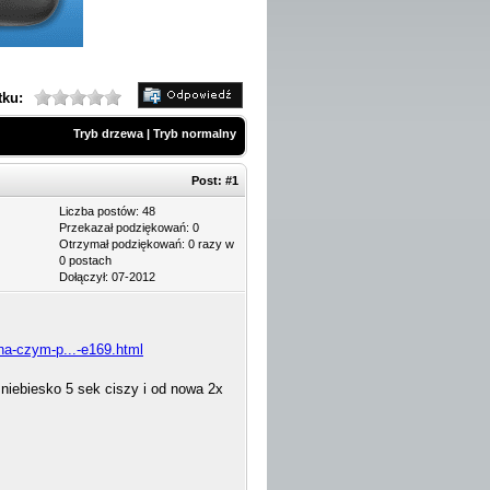
tku:
Tryb drzewa
|
Tryb normalny
Post:
#1
Liczba postów: 48
Przekazał podziękowań: 0
Otrzymał podziękowań: 0 razy w
0 postach
Dołączył: 07-2012
-na-czym-p...-e169.html
niebiesko 5 sek ciszy i od nowa 2x