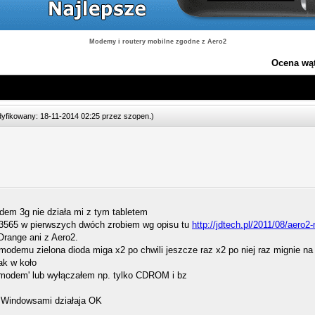
Modemy i routery mobilne zgodne z Aero2
Ocena wą
odyfikowany: 18-11-2014 02:25 przez
szopen
.
)
modem 3g nie działa mi z tym tabletem
565 w pierwszych dwóch zrobiem wg opisu tu
http://jdtech.pl/2011/08/aero2
Orange ani z Aero2.
odemu zielona dioda miga x2 po chwili jeszcze raz x2 po niej raz mignie na 
 tak w koło
modem' lub wyłączałem np. tylko CDROM i bz
 Windowsami działaja OK