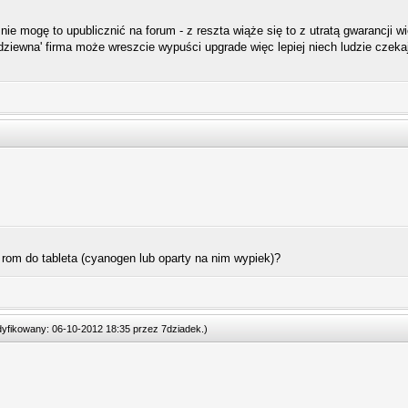
...... nie mogę to upublicznić na forum - z reszta wiąże się to z utratą gwarancj
ziewna' firma może wreszcie wypuści upgrade więc lepiej niech ludzie czekaja i
rom do tableta (cyanogen lub oparty na nim wypiek)?
odyfikowany: 06-10-2012 18:35 przez
7dziadek
.
)