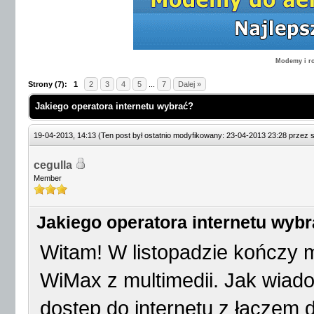
Modemy i ro
Strony (7):
1
2
3
4
5
...
7
Dalej »
Jakiego operatora internetu wybrać?
19-04-2013, 14:13
(Ten post był ostatnio modyfikowany: 23-04-2013 23:28 przez
cegulla
Member
Jakiego operatora internetu wyb
Witam! W listopadzie kończy m
WiMax z multimedii. Jak wiado
dostęp do internetu z łączem 