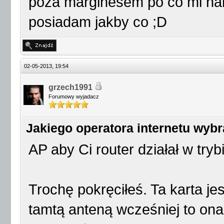
poza marginesem po co mi nar
posiadam jakby co ;D
02-05-2013, 19:54
grzech1991
Forumowy wyjadacz
Jakiego operatora internetu wyb
AP aby Ci router działał w tryb
Trochę pokręciłeś. Ta karta je
tamtą anteną wcześniej to ona 