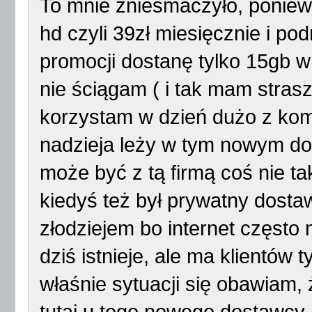
To mnie zniesmaczyło, poniewa
hd czyli 39zł miesięcznie i po
promocji dostanę tylko 15gb w
nie ściągam ( i tak mam strasz
korzystam w dzień dużo z komp
nadzieja leży w tym nowym dos
może być z tą firmą coś nie ta
kiedyś też był prywatny dostaw
złodziejem bo internet często ni
dziś istnieje, ale ma klientów t
właśnie sytuacji się obawiam, 