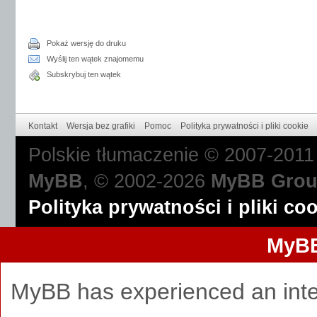
Pokaż wersję do druku
Wyślij ten wątek znajomemu
Subskrybuj ten wątek
Kontakt
Wersja bez grafiki
Pomoc
Polityka prywatności i pliki cookie
Polskie tłumaczenie © 2007-201
MyBB
, © 2002-2026
MyBB Gro
Polityka prywatności i pliki co
MyBB
MyBB has experienced an inte