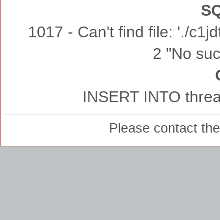
SQ
1017 - Can't find file: './c
2 "No such
INSERT INTO thread
Please contact th