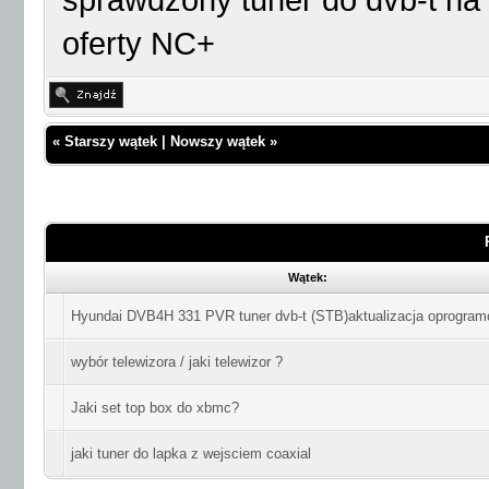
sprawdzony tuner do dvb-t na
oferty NC+
«
Starszy wątek
|
Nowszy wątek
»
Wątek:
Hyundai DVB4H 331 PVR tuner dvb-t (STB)aktualizacja oprogram
wybór telewizora / jaki telewizor ?
Jaki set top box do xbmc?
jaki tuner do lapka z wejsciem coaxial