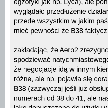
egzotyki jak np. Lyca), ale p
wyglądało przedłużenie działa
przede wszystkim w jakim paś
mieć pewności że B38 faktycz
zakładając, że Aero2 zrezygn
spodziewać natychmiastowego 
że negocjacje idą w innym kie
różne, ale np. pojawia się co
B38 (zazwyczaj jeśli już obsł
numerach od 38 do 41, ale nas 
jako dopuszczone do użytku 