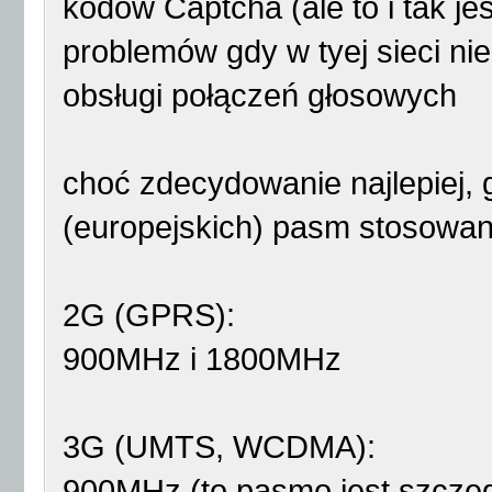
kodów Captcha (ale to i tak j
problemów gdy w tyej sieci ni
obsługi połączeń głosowych
choć zdecydowanie najlepiej,
(europejskich) pasm stosowan
2G (GPRS):
900MHz i 1800MHz
3G (UMTS, WCDMA):
900MHz (to pasmo jest szczeg