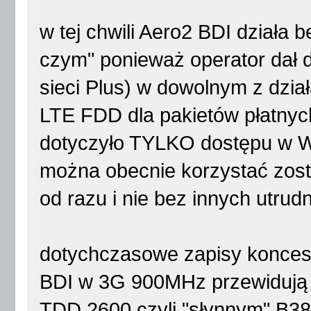
w tej chwili Aero2 BDI działa
czym" ponieważ operator dał do
sieci Plus) w dowolnym z dzi
LTE FDD dla pakietów płatny
dotyczyło TYLKO dostępu w 
można obecnie korzystać zost
od razu i nie bez innych utrud
dotychczasowe zapisy konces
BDI w 3G 900MHz przewidują 
TDD 2600 czyli "słynnym" B38