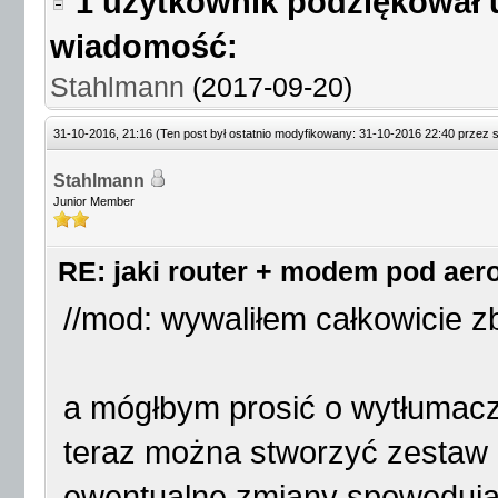
1 użytkownik podziękował 
wiadomość:
Stahlmann
(2017-09-20)
31-10-2016, 21:16
(Ten post był ostatnio modyfikowany: 31-10-2016 22:40 przez
Stahlmann
Junior Member
RE: jaki router + modem pod aer
//mod: wywaliłem całkowicie z
a mógłbym prosić o wytłumacz
teraz można stworzyć zestaw d
ewentualne zmiany spowoduj