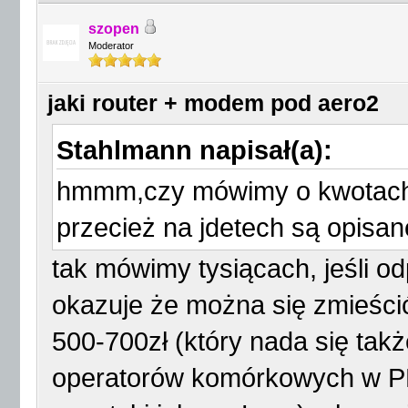
szopen
Moderator
jaki router + modem pod aero2
Stahlmann napisał(a):
hmmm,czy mówimy o kwotach r
przecież na jdetech są opisan
tak mówimy tysiącach, jeśli o
okazuje że można się zmieśc
500-700zł (który nada się tak
operatorów komórkowych w PL,