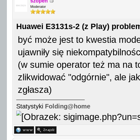
szopen
Moderator
Huawei E3131s-2 (z Play) proble
być może jest to kwestia moder
ujawniły się niekompatybilnoś
(w sumie operator też ma na t
zlikwidować "odgórnie", ale ja
zgłasza)
Statystyki
Folding@home