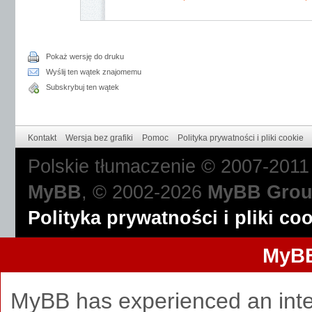
Pokaż wersję do druku
Wyślij ten wątek znajomemu
Subskrybuj ten wątek
Kontakt
Wersja bez grafiki
Pomoc
Polityka prywatności i pliki cookie
Polskie tłumaczenie © 2007-201
MyBB
, © 2002-2026
MyBB Gro
Polityka prywatności i pliki co
MyBB
MyBB has experienced an inte