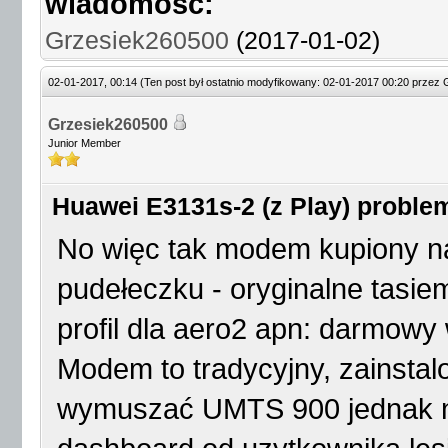
wiadomość:
Grzesiek260500
(2017-01-02)
02-01-2017, 00:14
(Ten post był ostatnio modyfikowany: 02-01-2017 00:20 przez
Grzesiek260500
Junior Member
Huawei E3131s-2 (z Play) proble
No więc tak modem kupiony n
pudełeczku - oryginalne tasie
profil dla aero2 apn: darmowy
Modem to tradycyjny, zainstal
wymuszać UMTS 900 jednak ni