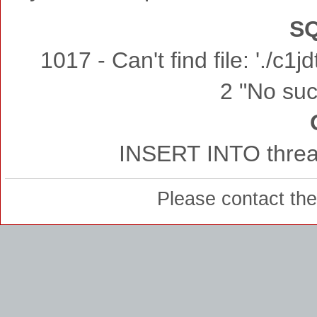
SQ
1017 - Can't find file: './c
2 "No such
INSERT INTO thread
Please contact th