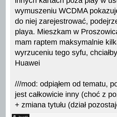
innych kartach poza play w us
wymuszeniu WCDMA pokazuje d
do niej zarejestrować, podej
playa. Mieszkam w Proszowica
mam raptem maksymalnie kilk
wyrzuceniu tego syfu, chciałb
Huawei
///mod: odpiąłem od tematu, po
jest całkowicie inny (choć z 
+ zmiana tytułu (dział pozost