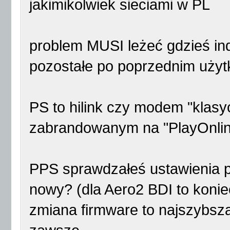
jakimikolwiek sieciami w PL
problem MUSI leżeć gdzieś ind
pozostałe po poprzednim użyt
PS to hilink czy modem "klasy
zabrandowanym na "PlayOnlin
PPS sprawdzałeś ustawienia pr
nowy? (dla Aero2 BDI to koni
zmiana firmware to najszybs