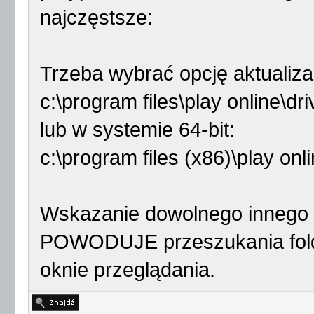
najczęstsze:
Trzeba wybrać opcję aktualizac
c:\program files\play online\dr
lub w systemie 64-bit:
c:\program files (x86)\play onl
Wskazanie dowolnego innego f
POWODUJE przeszukania folde
oknie przeglądania.