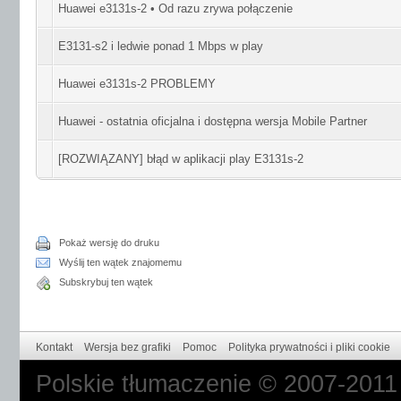
Huawei e3131s-2 • Od razu zrywa połączenie
E3131-s2 i ledwie ponad 1 Mbps w play
Huawei e3131s-2 PROBLEMY
Huawei - ostatnia oficjalna i dostępna wersja Mobile Partner
[ROZWIĄZANY] błąd w aplikacji play E3131s-2
Pokaż wersję do druku
Wyślij ten wątek znajomemu
Subskrybuj ten wątek
Kontakt
Wersja bez grafiki
Pomoc
Polityka prywatności i pliki cookie
Polskie tłumaczenie © 2007-201