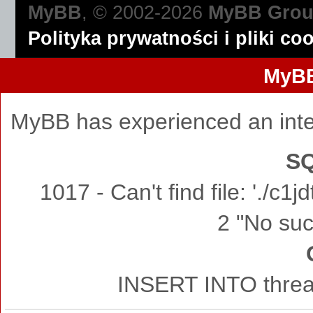
MyBB
, © 2002-2026
MyBB Gro
Polityka prywatności i pliki co
MyBB
MyBB has experienced an inte
SQ
1017 - Can't find file: './c
2 "No such
INSERT INTO thread