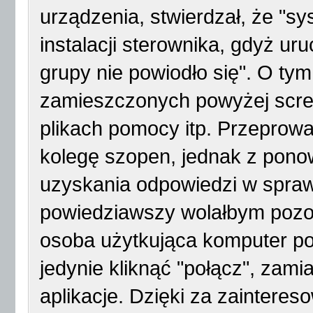
urządzenia, stwierdzał, że "s
instalacji sterownika, gdyż ur
grupy nie powiodło się". O ty
zamieszczonych powyżej scre
plikach pomocy itp. Przeprow
kolegę szopen, jednak z pono
uzyskania odpowiedzi w spraw
powiedziawszy wolałbym pozos
osoba użytkująca komputer p
jedynie kliknąć "połącz", zami
aplikacje. Dzięki za zainteres