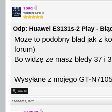
spag
Vodafone Ninja ;)
Odp: Huawei E3131s-2 Play - Błąd
Moze to podobny blad jak z ko
forum)
Bo widzę ze masz bledy 37 i 3
Wysyłane z mojego GT-N7105
17-07-2013, 16:26
szopen