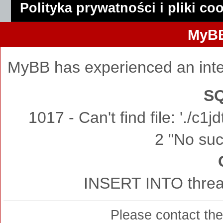
Polityka prywatności i pliki co
MyBB
MyBB has experienced an inte
SQ
1017 - Can't find file: './c
2 "No such
INSERT INTO thread
Please contact th