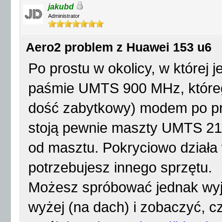
jakubd
Administrator
Aero2 problem z Huawei 153 u6
Po prostu w okolicy, w której j
paśmie UMTS 900 MHz, któreg
dość zabytkowy) modem po pr
stoją pewnie maszty UMTS 210
od masztu. Pokryciowo działa
potrzebujesz innego sprzętu.
Możesz spróbować jednak wyj
wyżej (na dach) i zobaczyć, c