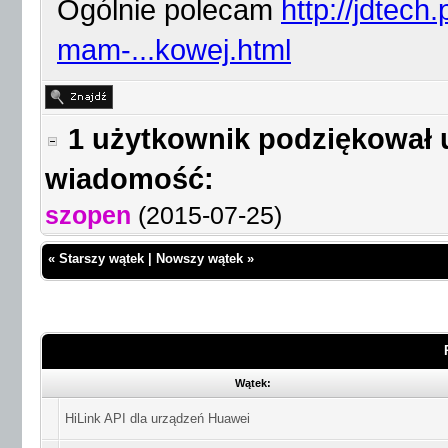
Ogólnie polecam
http://jdtech
mam-...kowej.html
1 użytkownik podziękował 
wiadomość:
szopen
(2015-07-25)
«
Starszy wątek
|
Nowszy wątek
»
Wątek:
HiLink API dla urządzeń Huawei