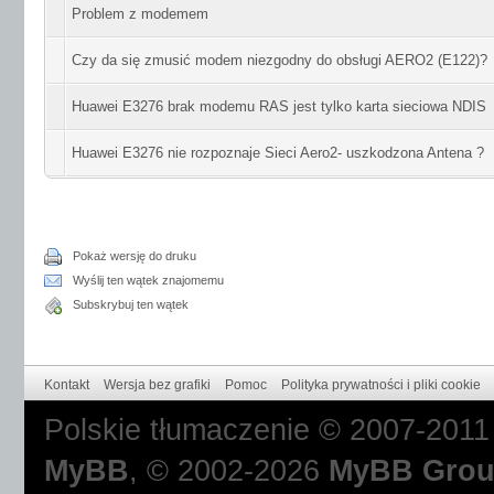
Problem z modemem
Czy da się zmusić modem niezgodny do obsługi AERO2 (E122)?
Huawei E3276 brak modemu RAS jest tylko karta sieciowa NDIS
Huawei E3276 nie rozpoznaje Sieci Aero2- uszkodzona Antena ?
Pokaż wersję do druku
Wyślij ten wątek znajomemu
Subskrybuj ten wątek
Kontakt
Wersja bez grafiki
Pomoc
Polityka prywatności i pliki cookie
Polskie tłumaczenie © 2007-201
MyBB
, © 2002-2026
MyBB Gro