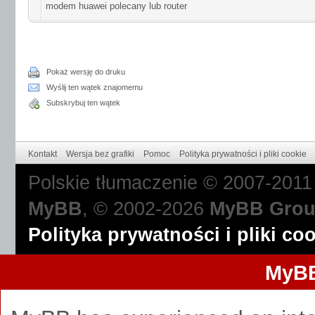
modem huawei polecany lub router
Pokaż wersję do druku
Wyślij ten wątek znajomemu
Subskrybuj ten wątek
Kontakt
Wersja bez grafiki
Pomoc
Polityka prywatności i pliki cookie
Polskie tłumaczenie © 2007-201
MyBB
, © 2002-2026
MyBB Gro
Polityka prywatności i pliki co
MyBB