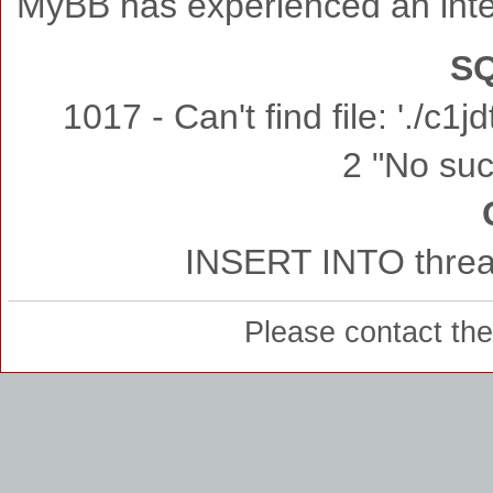
MyBB has experienced an inte
SQ
1017 - Can't find file: './c
2 "No such
INSERT INTO thread
Please contact th