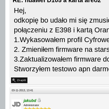
RE: huawei D105 a karta areo2
Hej,
odkopię bo udało mi się zmusić
połączeniu z E398 i kartą Ora
1.Wykasowałem profil Cyfrowe
2. Zmieniłem firmware na star
3.Zaktualizowałem firmware d
Stworzyłem testowo apn darm
03-11-2013, 13:41
jakubd
Administrator