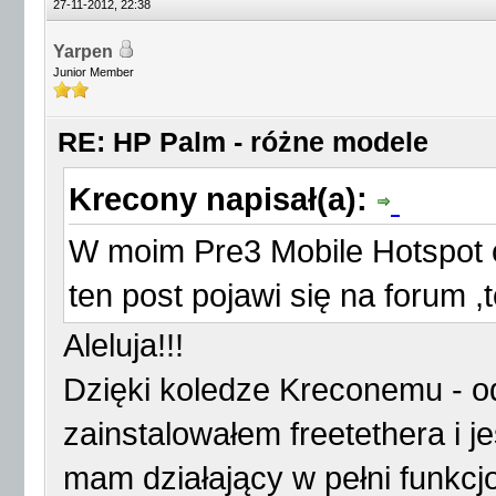
27-11-2012, 22:38
Yarpen
Junior Member
RE: HP Palm - różne modele
Krecony napisał(a):
W moim Pre3 Mobile Hotspot co
ten post pojawi się na forum ,
Aleluja!!!
Dzięki koledze Kreconemu - od
zainstalowałem freetethera i je
mam działający w pełni funkcj