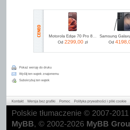
Motorola Edge 70 Pro 8/256GB Bordowy
2299,00
4198,
Od
zł
Od
Pokaż wersję do druku
Wyślij ten wątek znajomemu
Subskrybuj ten wątek
Kontakt
Wersja bez grafiki
Pomoc
Polityka prywatności i pliki cookie
Polskie tłumaczenie © 2007-201
MyBB
, © 2002-2026
MyBB Gro