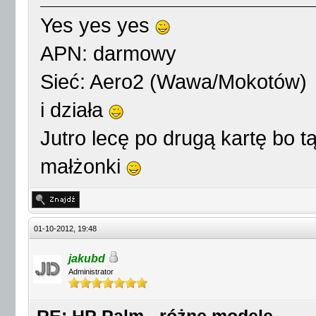
Yes yes yes
APN: darmowy
Sieć: Aero2 (Wawa/Mokotów)
i działa
Jutro lecę po drugą kartę bo 
małżonki
01-10-2012, 19:48
jakubd
Administrator