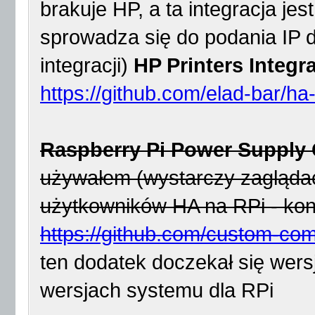
brakuje HP, a ta integracja jes
sprowadza się do podania IP 
integracji)
HP Printers Integr
https://github.com/elad-bar/ha
Raspberry Pi Power Supply
używałem (wystarczy zaglądać 
użytkowników HA na RPi - kont
https://github.com/custom-co
ten dodatek doczekał się wersji
wersjach systemu dla RPi