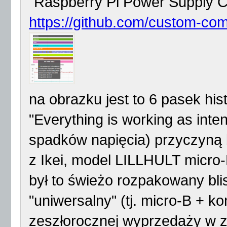
"Raspberry Pi Power Supply 
https://github.com/custom-co
na obrazku jest to 6 pasek his
"Everything is working as inte
spadków napięcia) przyczyną b
z Ikei, model LILLHULT micro
był to świeżo rozpakowany bli
"uniwersalny" (tj. micro-B + k
zeszłorocznej wyprzedaży w zna