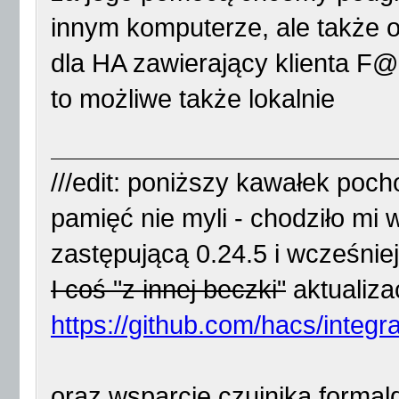
innym komputerze, ale także o
dla HA zawierający klienta F
to możliwe także lokalnie
///edit: poniższy kawałek poch
pamięć nie myli - chodziło mi
zastępującą 0.24.5 i wcześniej
I coś "z innej beczki"
aktualiz
https://github.com/hacs/integr
oraz wsparcie czujnika form