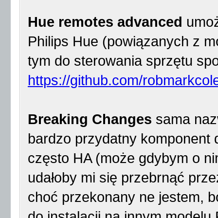
Hue remotes advanced
umożl
Philips Hue (powiązanych z m
tym do sterowania sprzętu sp
https://github.com/robmarkc
Breaking Changes
sama naz
bardzo przydatny komponent dl
często HA (może gdybym o nim
udałoby mi się przebrnąć prz
choć przekonany ne jestem, b
do instalacji na innym model