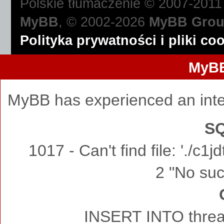
Polskie tłumaczenie © 2007-201
MyBB
, © 2002-2026
MyBB Gro
Polityka prywatności i pliki co
MyBB
MyBB has experienced an inte
SQ
1017 - Can't find file: './c
2 "No such
INSERT INTO thread