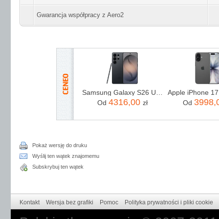
Gwarancja współpracy z Aero2
Samsung Galaxy S26 Ultra SM-S948 5G 12/256GB Czarny
4316,00
3998,
Od
zł
Od
Pokaż wersję do druku
Wyślij ten wątek znajomemu
Subskrybuj ten wątek
Kontakt
Wersja bez grafiki
Pomoc
Polityka prywatności i pliki cookie