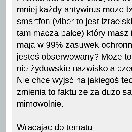
mniej każdy antywirus moze by
smartfon (viber to jest izraels
tam macza palce) który masz i
maja w 99% zasuwek ochronny
jesteś obserwowany? Moze to 
nie żydowskie nazwisko a czego
Nie chce wyjsć na jakiegoś teo
zmienia to faktu ze za dużo 
mimowolnie.
Wracajac do tematu