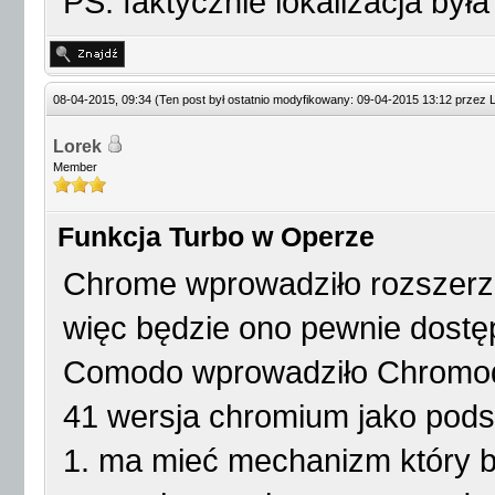
PS: faktycznie lokalizacja był
08-04-2015, 09:34
(Ten post był ostatnio modyfikowany: 09-04-2015 13:12 przez
Lorek
Member
Funkcja Turbo w Operze
Chrome wprowadziło rozszerze
więc będzie ono pewnie dostę
Comodo wprowadziło Chromodo 
41 wersja chromium jako podst
1. ma mieć mechanizm który b