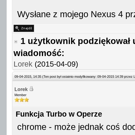
Wysłane z mojego Nexus 4 prz
1 użytkownik podziękował 
wiadomość:
Lorek
(2015-04-09)
09-04-2015, 14:35
(Ten post był ostatnio modyfikowany: 09-04-2015 14:39 przez
Lorek
Member
Funkcja Turbo w Operze
chrome - może jednak coś dod