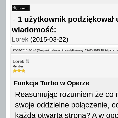
1 użytkownik podziękował 
wiadomość:
Lorek
(2015-03-22)
22-03-2015, 00:48
(Ten post był ostatnio modyfikowany: 22-03-2015 10:24 przez
Lorek
Member
Funkcja Turbo w Operze
Reasumując rozumiem że co n
swoje oddzielne połączenie, c
każda otwarta strona? A w oper