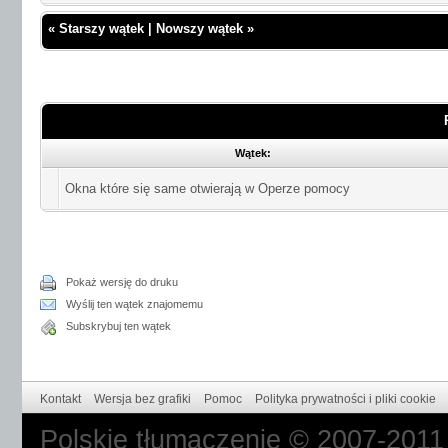
«
Starszy wątek
|
Nowszy wątek
»
Wątek:
Okna które się same otwierają w Operze pomocy
Pokaż wersję do druku
Wyślij ten wątek znajomemu
Subskrybuj ten wątek
Kontakt
Wersja bez grafiki
Pomoc
Polityka prywatności i pliki cookie
Polskie tłumaczenie © 2007-201