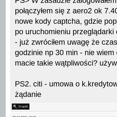
PS> W zasadzie zalogowałem s
połączyłem się z aero2 ok 7.
nowe kody captcha, gdzie popr
po uruchomieniu przeglądarki o
- już zwróciłem uwagę że cza
godzinie np 30 min - nie wiem
macie takie wątpliwości? uży
PS2. citi - umowa o k.kredyto
żądanie