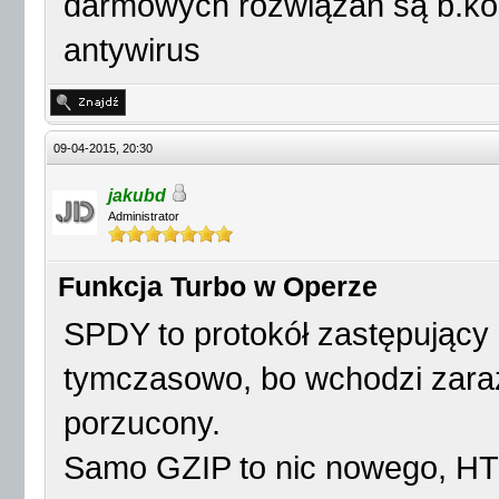
darmowych rozwiązań są b.konku
antywirus
09-04-2015, 20:30
jakubd
Administrator
Funkcja Turbo w Operze
SPDY to protokół zastępujący
tymczasowo, bo wchodzi zaraz
porzucony.
Samo GZIP to nic nowego, HT