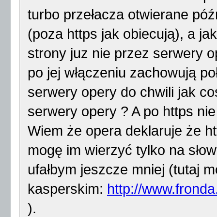
turbo przełacza otwierane póź
(poza https jak obiecują), a ja
strony juz nie przez serwery o
po jej włączeniu zachowują po
serwery opery do chwili jak c
serwery opery ? A po https ni
Wiem że opera deklaruje że htt
mogę im wierzyć tylko na słow
ufałbym jeszcze mniej (tutaj 
kasperskim:
http://www.fronda
).