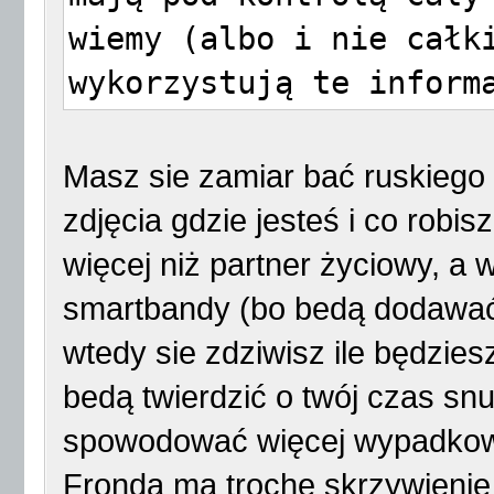
wiemy (albo i nie całk
wykorzystują te inform
PiotrZW Mar 22, 2015, 
Instaluję sobie progra
Masz sie zamiar bać ruskiego
Rozumuję tak: Fronda j
zdjęcia gdzie jesteś i co robisz
żydowsko-amerykańską. 
więcej niż partner życiowy, a
program o szpiegowanie
smartbandy (bo bedą dodawa
Amerykanom nie udało s
wtedy sie zdziwisz ile będzies
spywar'ów.
bedą twierdzić o twój czas snu
spowodować więcej wypadkow
Fronda ma troche skrzywienie