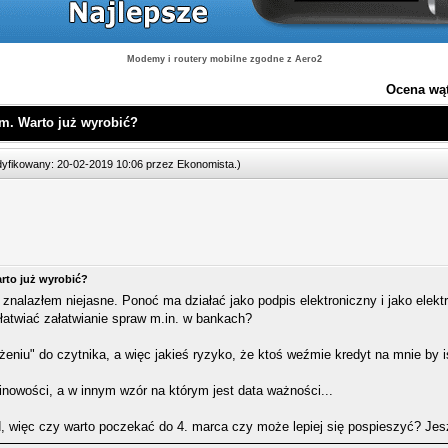
Modemy i routery mobilne zgodne z Aero2
Ocena wą
m. Warto już wyrobić?
odyfikowany: 20-02-2019 10:06 przez
Ekonomista
.
)
rto już wyrobić?
e znalazłem niejasne. Ponoć ma działać jako podpis elektroniczny i jako elek
łatwiać załatwianie spraw m.in. w bankach?
ożeniu" do czytnika, a więc jakieś ryzyko, że ktoś weźmie kredyt na mnie by i
nowości, a w innym wzór na którym jest data ważności...
, więc czy warto poczekać do 4. marca czy może lepiej się pospieszyć? Jes