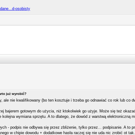
-dane...d-osobisty
rto już wyrobić?
, ale nie kwalifikowany (bo ten kosztuje i trzeba go odnawiać co rok lub co d
czej bajerem gotowym do użycia, niż ktokolwiek go użyje. Może się też okaza
e kolejna wymiana sprzętu. A to dlatego, że dowód z warstwą elektroniczną m
 - podpis nie odbywa się przez zbliżenie, tylko przez... podpisanie. A to pr
nego w chipie dowodu + dodatkowe hasła raczej się nie uda nic zrobić ot tak.