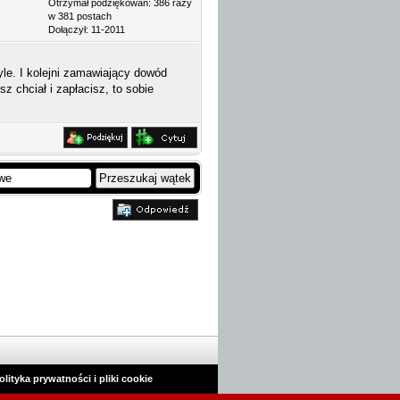
Otrzymał podziękowań: 386 razy
w 381 postach
Dołączył: 11-2011
yle. I kolejni zamawiający dowód
z chciał i zapłacisz, to sobie
olityka prywatności i pliki cookie