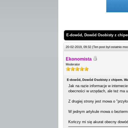
 Średnio
E-dowód, Dowód Osobisty z chipe
20-02-2019, 09:32
(Ten post był ostatnio m
Ekonomista
Moderator
E-dowód, Dowód Osobisty z chipem. Wa
Jak na razie informacje w interneci
obecności w urzędach, ale też ma u
Z drugiej strony jest mowa o "przył
W jednym artykule mowa o beztermi
Kończy mi się akurat obecny dowód