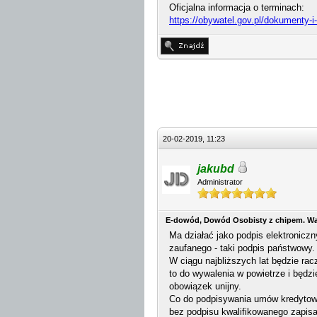
Oficjalna informacja o terminach:
https://obywatel.gov.pl/dokumenty-i
20-02-2019, 11:23
jakubd
Administrator
E-dowód, Dowód Osobisty z chipem. Wa
Ma działać jako podpis elektroniczny
zaufanego - taki podpis państwowy.
W ciągu najbliższych lat będzie ra
to do wywalenia w powietrze i będzi
obowiązek unijny.
Co do podpisywania umów kredytowych
bez podpisu kwalifikowanego zapisa