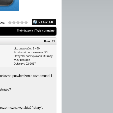
tku:
Tryb drzewa
|
Tryb normalny
Post:
#1
Liczba postów: 1 460
Przekazał podziękowań: 53
Otrzymał podziękowań: 30 razy
w 29 postach
Dołączył: 02-2017
troniczne potwierdzenie tożsamości i
stniało?
zcze można wyrabiać "stary".