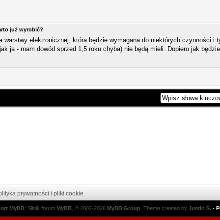
rto już wyrobić?
ja warstwy elektronicznej, która będzie wymagana do niektórych czynności i t
(jak ja - mam dowód sprzed 1,5 roku chyba) nie będą mieli. Dopiero jak będzies
lityka prywatności i pliki cookie
port MyBB
; Silnik forum
MyBB
, © 2002-2026
MyBB Group
.
Theme created by
Justin S.
-
P