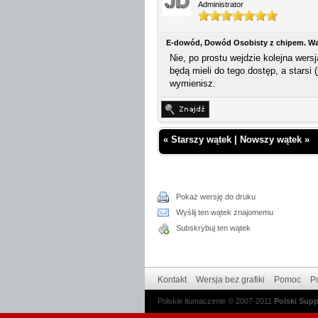
Administrator
E-dowód, Dowód Osobisty z chipem. Wa
Nie, po prostu wejdzie kolejna wers
będą mieli do tego dostęp, a starsi 
wymienisz.
«
Starszy wątek
|
Nowszy wątek
»
Pokaż wersję do druku
Wyślij ten wątek znajomemu
Subskrybuj ten wątek
Kontakt
Wersja bez grafiki
Pomoc
Po
Polskie tłumaczenie © 2007-2011
Polski Sup