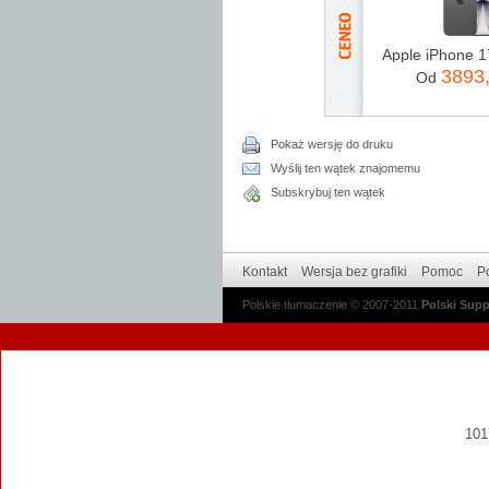
3893
Od
Pokaż wersję do druku
Wyślij ten wątek znajomemu
Subskrybuj ten wątek
Kontakt
Wersja bez grafiki
Pomoc
Po
Polskie tłumaczenie © 2007-2011
Polski Sup
1017