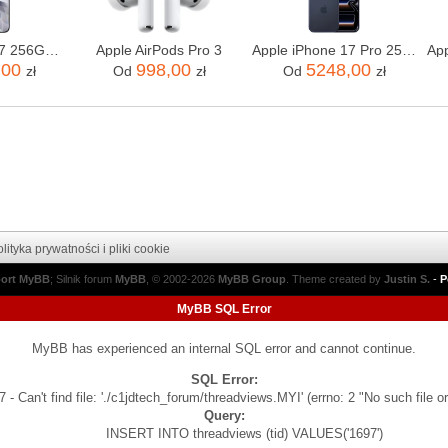
Apple iPhone 17 256GB Czarny
Apple AirPods Pro 3
Apple iPhone 17 Pro 256GB Głębinowy błękit
,00
998,00
5248,00
zł
Od
zł
Od
zł
lityka prywatności i pliki cookie
port MyBB
; Silnik forum
MyBB
, © 2002-2026
MyBB Group
.
Theme created by
Justin S.
-
P
MyBB SQL Error
MyBB has experienced an internal SQL error and cannot continue.
SQL Error:
 - Can't find file: './c1jdtech_forum/threadviews.MYI' (errno: 2 "No such file or
Query:
INSERT INTO threadviews (tid) VALUES('1697')