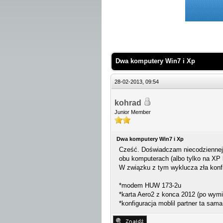
 Średnio
Dwa komputery Win7 i Xp
28-02-2013, 09:54
kohrad
Junior Member
Dwa komputery Win7 i Xp
Cześć. Doświadczam niecodziennej s
obu komputerach (albo tylko na XP b
W związku z tym wyklucza zła konfi
*modem HUW 173-2u
*karta Aero2 z konca 2012 (po wymi
*konfiguracja moblil partner ta sa