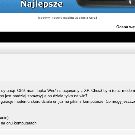
Modemy i routery mobilne zgodne z Aero2
Ocena wą
ytuacji. Otóż mam lapka Win7 i stacjonarny z XP. Chciał bym (oraz modem 1
o jest bardziej sprawny) a on działa tylko na win7.
guracje modemu skoro działa on juz na jakimś komputerze. Co mogę jeszcze 
anie)
ma na onu komputerach