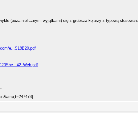
ykle (poza nielicznymi wyjątkami) się z grubsza kojarzy z typową stosowaną
.com/e...S18B20.pdf
a%20She...42_Web.pdf