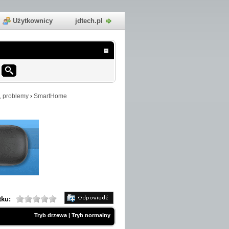
Użytkownicy
jdtech.pl
, problemy
›
SmartHome
tku:
Tryb drzewa
|
Tryb normalny