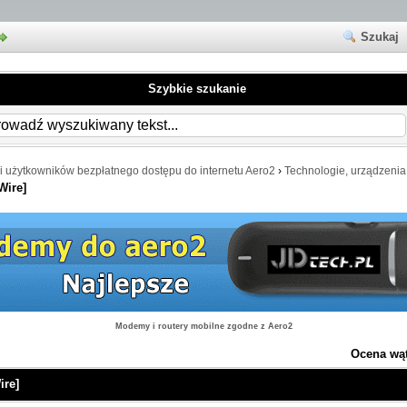
Szukaj
Szybkie szukanie
i użytkowników bezpłatnego dostępu do internetu Aero2
›
Technologie, urządzenia
Wire]
Modemy i routery mobilne zgodne z Aero2
Ocena wą
ire]