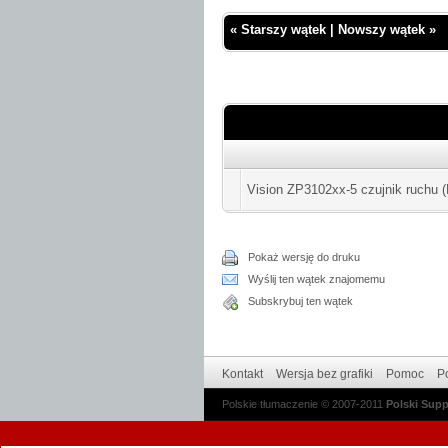
«
Starszy wątek
|
Nowszy wątek
»
Vision ZP3102xx-5 czujnik ruchu 
Pokaż wersję do druku
Wyślij ten wątek znajomemu
Subskrybuj ten wątek
Kontakt
Wersja bez grafiki
Pomoc
Po
Polskie tłumaczenie © 2007-2011
Polski Sup