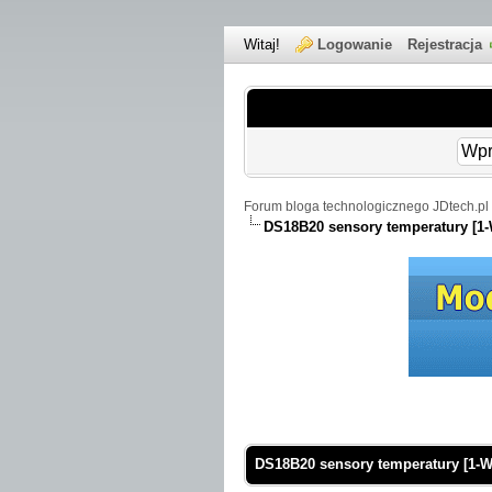
Witaj!
Logowanie
Rejestracja
Forum bloga technologicznego JDtech.pl 
DS18B20 sensory temperatury [1-
 Średnio
DS18B20 sensory temperatury [1-W