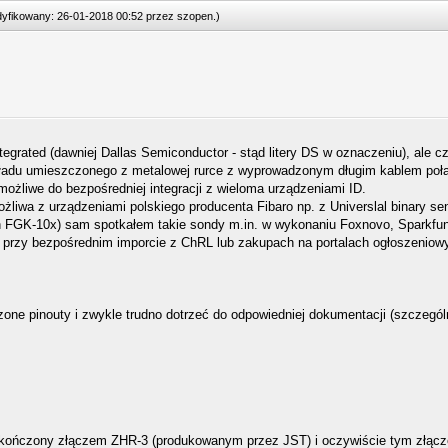
odyfikowany: 26-01-2018 00:52 przez
szopen
.
)
egrated (dawniej Dallas Semiconductor - stąd litery DS w oznaczeniu), ale 
ładu umieszczonego z metalowej rurce z wyprowadzonym długim kablem połą
ożliwe do bezpośredniej integracji z wieloma urządzeniami ID.
ożliwa z urządzeniami polskiego producenta Fibaro np. z Universlal binary s
en FGK-10x) sam spotkałem takie sondy m.in. w wykonaniu Foxnovo, Sparkfun,
przy bezpośrednim imporcie z ChRL lub zakupach na portalach ogłoszeniow
one pinouty i zwykle trudno dotrzeć do odpowiedniej dokumentacji (szczegó
akończony złączem ZHR-3 (produkowanym przez JST) i oczywiście tym złącz