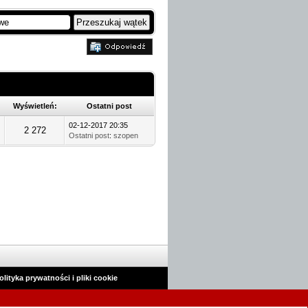
Wyświetleń:
Ostatni post
02-12-2017 20:35
2 272
Ostatni post
:
szopen
olityka prywatności i pliki cookie