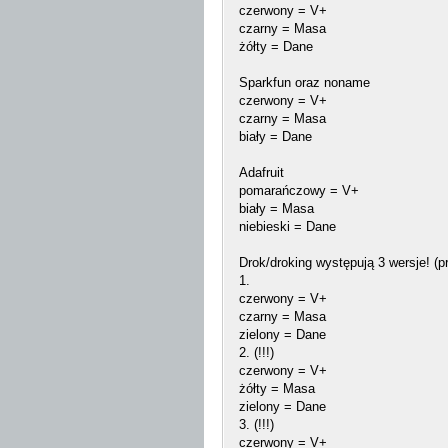
czerwony = V+
czarny = Masa
żółty = Dane
Sparkfun oraz noname
czerwony = V+
czarny = Masa
biały = Dane
Adafruit
pomarańczowy = V+
biały = Masa
niebieski = Dane
Drok/droking występują 3 wersje! (p
1.
czerwony = V+
czarny = Masa
zielony = Dane
2. (!!!)
czerwony = V+
żółty = Masa
zielony = Dane
3. (!!!)
czerwony = V+