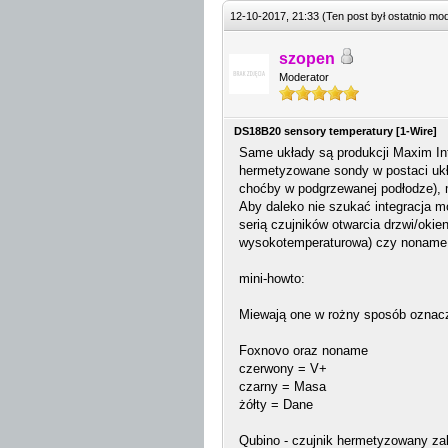
12-10-2017, 21:33
(Ten post był ostatnio m
szopen
Moderator
DS18B20 sensory temperatury [1-Wire]
Same układy są produkcji Maxim Int
hermetyzowane sondy w postaci uk
choćby w podgrzewanej podłodze), m
Aby daleko nie szukać integracja m
serią czujników otwarcia drzwi/oki
wysokotemperaturowa) czy noname 
mini-howto:
Miewają one w rożny sposób oznacz
Foxnovo oraz noname
czerwony = V+
czarny = Masa
żółty = Dane
Qubino - czujnik hermetyzowany z