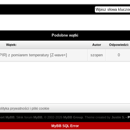
Podobne wątki
Wątek:
Autor
Odpowiedzi:
(PIR) z pomiarem temperatury [Z-wave+]
szopen
0
lityka prywatności i pliki cookie
port MyBB
; Silnik forum
MyBB
, © 2002-2026
MyBB Group
.
Theme created by
Justin S.
-
P
MyBB SQL Error