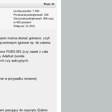
Post:
#1
Liczba postów: 7 450
Przekazał podziękowań: 106
Otrzymał podziękowań: 458 razy
w 452 postach
Dołączył: 11-2011
często można dostać gotowce, czyli
czeniowym (gotowe np. do zalania
ensor FGBS-001 (czy nawet z cała
 Adafruit (sonda
ych czy aukcyjnych.
lnie w przypadku noname)
em pasujący do osprzętu Qubino