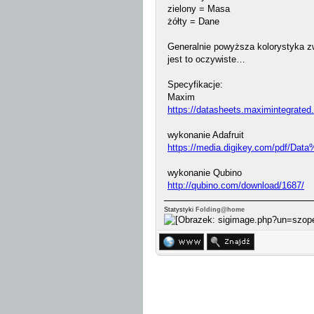
zielony = Masa
żółty = Dane
Generalnie powyższa kolorystyka zw
jest to oczywiste…
Specyfikacje:
Maxim
https://datasheets.maximintegrated
wykonanie Adafruit
https://media.digikey.com/pdf/Dat
wykonanie Qubino
http://qubino.com/download/1687/
Statystyki
Folding@home