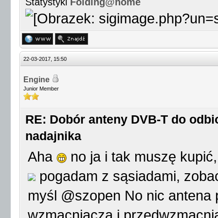
Statystyki
Folding@home
22-03-2017, 15:50
Engine
Junior Member
RE: Dobór anteny DVB-T do odbio
nadajnika
Aha
no ja i tak muszę kupić
pogadam z sąsiadami, zobaczę
myśl @szopen
No nic antena 
wzmacniacza i przedwzmacniac