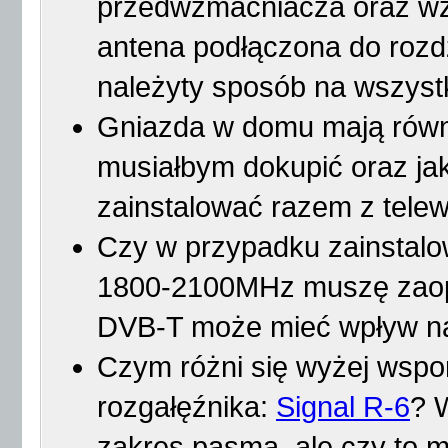
przedwzmacniacza oraz w
antena podłączona do rozd
należyty sposób na wszyst
Gniazda w domu mają równi
musiałbym dokupić oraz ja
zainstalować razem z tele
Czy w przypadku zainstalo
1800-2100MHz muszę zaopatr
DVB-T może mieć wpływ n
Czym różni się wyżej wspo
rozgałęźnika:
Signal R-6
? 
zakres pasma, ale czy to 