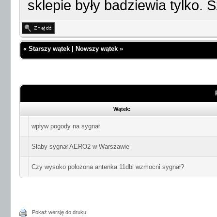
sklepie były badziewia tylko. 
«
Starszy wątek
|
Nowszy wątek
»
Wątek:
wpływ pogody na sygnał
Słaby sygnał AERO2 w Warszawie
Czy wysoko położona antenka 11dbi wzmocni sygnał?
Pokaż wersję do druku