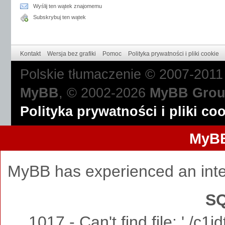
Wyślij ten wątek znajomemu
Subskrybuj ten wątek
Kontakt
Wersja bez grafiki
Pomoc
Polityka prywatności i pliki cookie
Polskie tłumaczenie © 2007-201
MyBB
, © 2002-2026
MyBB Gro
Polityka prywatności i pliki co
MyBB
MyBB has experienced an inte
SQ
1017 - Can't find file: './c