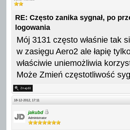
RE: Często zanika sygnał, po p
logowania
Mój 3131 często właśnie tak s
w zasięgu Aero2 ale łapię ty
właściwie uniemożliwia korzyst
Może Zmień częstotliwość sy
18-12-2012, 17:11
jakubd
Administrator